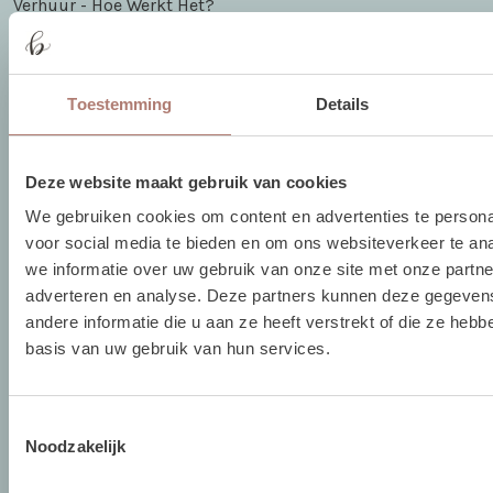
Verhuur - Hoe Werkt Het?
Open dag
Ontvang gratis online stylingadvies
Toestemming
Details
Brisked 2 Business
Algemene Voorwaarden
Deze website maakt gebruik van cookies
Vacatures
We gebruiken cookies om content en advertenties te persona
The White Barn
voor social media te bieden en om ons websiteverkeer te an
we informatie over uw gebruik van onze site met onze partne
BLOG
adverteren en analyse. Deze partners kunnen deze gegeve
andere informatie die u aan ze heeft verstrekt of die ze heb
basis van uw gebruik van hun services.
Vier Kerst in the White Barn
Sinterklaas in The White Barn
Toestemmingsselectie
Noodzakelijk
Bloemen bij Brisked
Trouwen bij Dengh - Utrecht