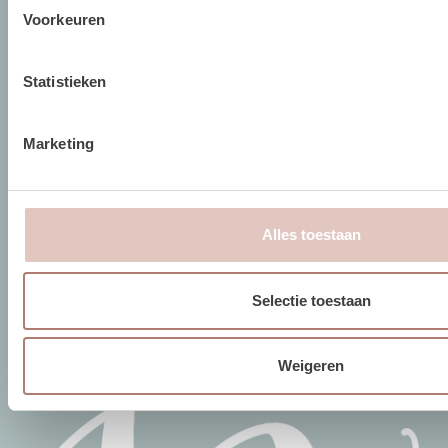
Voorkeuren
SOCIAL MEDIA
Statistieken
Facebook
Marketing
Instagram
Pinterest
Alles toestaan
Selectie toestaan
Weigeren