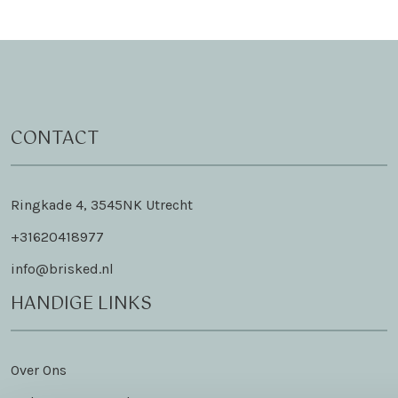
CONTACT
Ringkade 4, 3545NK Utrecht
+31620418977
info@brisked.nl
HANDIGE LINKS
Over Ons