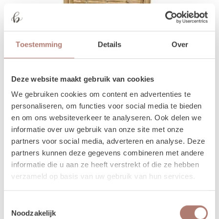
Toestemming
Details
Over
Deze website maakt gebruik van cookies
We gebruiken cookies om content en advertenties te
personaliseren, om functies voor social media te bieden
en om ons websiteverkeer te analyseren. Ook delen we
informatie over uw gebruik van onze site met onze
partners voor social media, adverteren en analyse. Deze
partners kunnen deze gegevens combineren met andere
Stoel bamboe
informatie die u aan ze heeft verstrekt of die ze hebben
verzameld op basis van uw gebruik van hun services.
Deze bamboe stoelen zijn leuk voor de ceremonie of voor het
creëren van een gezellig zithoekje.
Toestemmingsselectie
20,00
/ 1 dag
Noodzakelijk