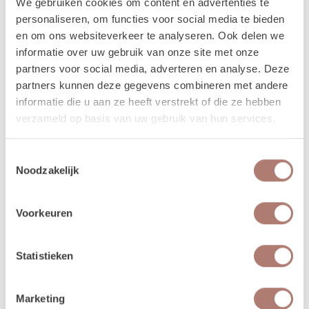
We gebruiken cookies om content en advertenties te
personaliseren, om functies voor social media te bieden
en om ons websiteverkeer te analyseren. Ook delen we
informatie over uw gebruik van onze site met onze
partners voor social media, adverteren en analyse. Deze
partners kunnen deze gegevens combineren met andere
informatie die u aan ze heeft verstrekt of die ze hebben
verzameld op basis van uw gebruik van hun services.
Toestemmingsselectie
Schildersezel zwart
Noodzakelijk
10,00
/ 1 dag
Voorkeuren
In Winkelwagen
Statistieken
Marketing