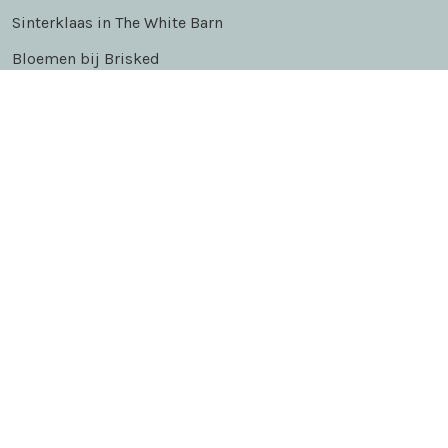
Sinterklaas in The White Barn
Bloemen bij Brisked
Trouwen bij Dengh - Utrecht
SOCIAL MEDIA
Facebook
Instagram
Pinterest