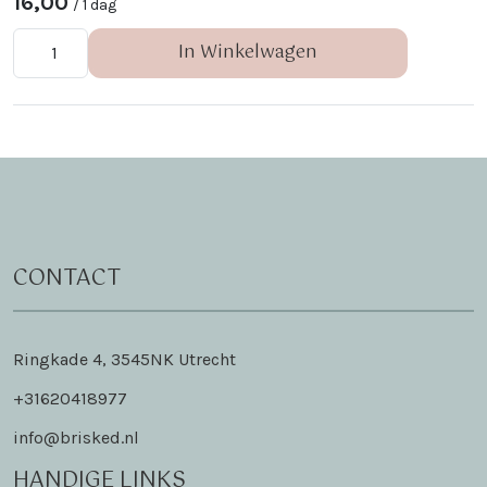
16,00
/ 1 dag
In Winkelwagen
CONTACT
Ringkade 4, 3545NK Utrecht
+31620418977
info@brisked.nl
HANDIGE LINKS