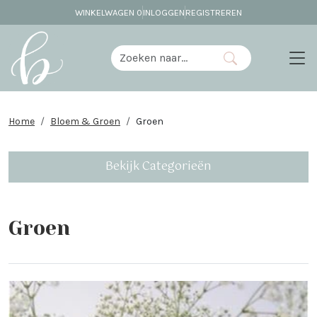
WINKELWAGEN
0
INLOGGEN
REGISTREREN
Home
Bloem & Groen
Groen
Bekijk Categorieën
Groen