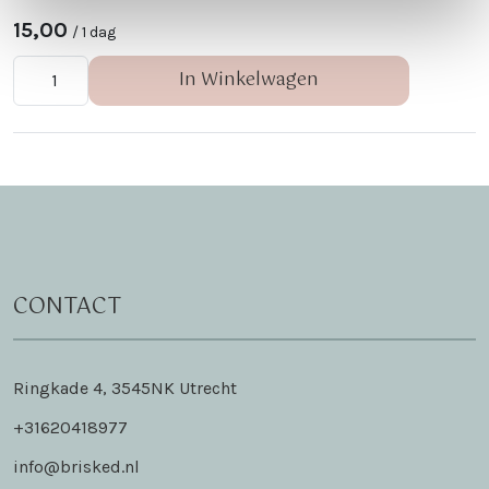
15,00
/ 1 dag
In Winkelwagen
CONTACT
Ringkade 4, 3545NK Utrecht
+31620418977
info@brisked.nl