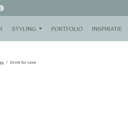
R
STYLING
PORTFOLIO
INSPIRATIE
es
Drink for Love