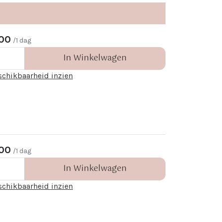
00
/1 dag
In Winkelwagen
schikbaarheid inzien
00
/1 dag
In Winkelwagen
schikbaarheid inzien