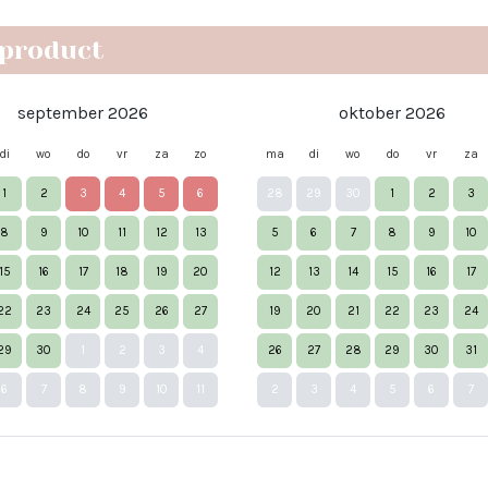
 product
september 2026
oktober 2026
di
wo
do
vr
za
zo
ma
di
wo
do
vr
za
1
2
3
4
5
6
28
29
30
1
2
3
8
9
10
11
12
13
5
6
7
8
9
10
15
16
17
18
19
20
12
13
14
15
16
17
22
23
24
25
26
27
19
20
21
22
23
24
29
30
1
2
3
4
26
27
28
29
30
31
6
7
8
9
10
11
2
3
4
5
6
7