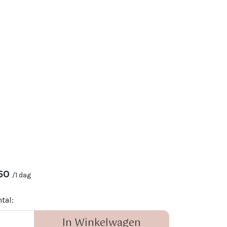
50
/
1 dag
tal:
In Winkelwagen