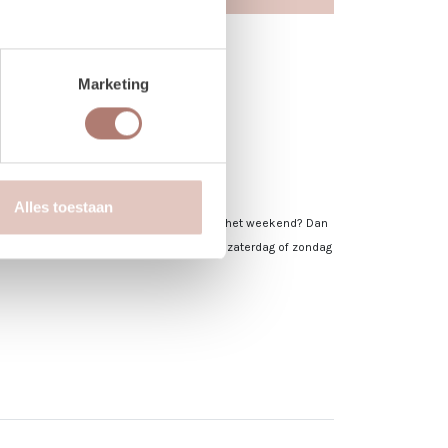
Marketing
, vul dan 25-27 april in.
Alles toestaan
 op! Valt jouw bezorgdag/terugbreng dag in het weekend? Dan
ald. De verhuurchauffeurs rijden niet op zaterdag of zondag