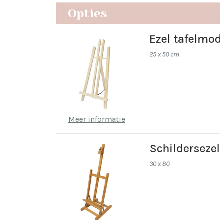
Opties
Ezel tafelmod
25 x 50 cm
Meer informatie
Schilderseze
30 x 80