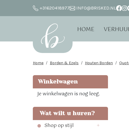
+31620418977
INFO@BRISKED.NL
HOME
VERHUU
Home
Borden & Ezels
Houten Borden
Quot
Winkelwagen
Je winkelwagen is nog leeg.
Wat wilt u huren?
Shop op stijl