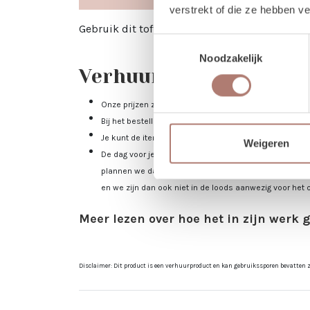
verstrekt of die ze hebben v
Gebruik dit toffe bordje bij de bar.
Toestemmingsselectie
Noodzakelijk
Verhuur - Hoe werkt het
Onze prijzen zijn voor 3 dagen. De ophaaldag, de gebr
Bij het bestellen: Voer alleen de dagen in waarop je het 
Je kunt de items laten bezorgen of zelf in Utrecht ko
Weigeren
De dag voor je event kun je de items ophalen of laten 
plannen we daarom heen. Bijvoorbeeld: Jullie trouwen 
en we zijn dan ook niet in de loods aanwezig voor het 
Meer lezen over hoe het in zijn werk 
Disclaimer: Dit product is een verhuurproduct en kan gebruikssporen bevatten zoa