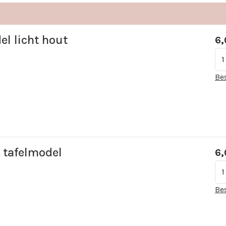
el licht hout
6,
Be
l tafelmodel
6,
Be