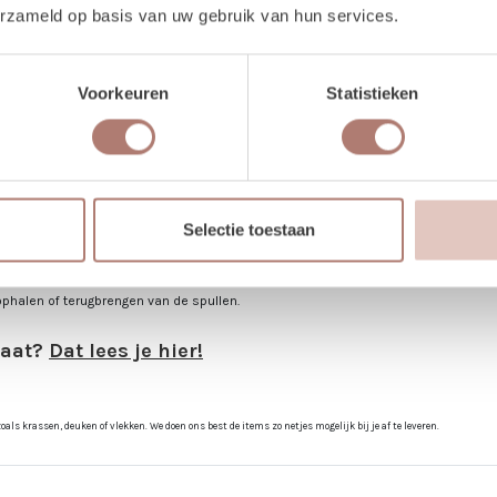
erzameld op basis van uw gebruik van hun services.
Voorkeuren
Statistieken
? In het kort..
uiksdag en de terugbreng dag.
gebruikt. Trouw je op 25 april, voer dan 2 keer 25 april in. Duurt jouw event 3 dagen
men ophalen.
Selectie toestaan
bezorgen. De dag na je event mag het weer terugbrengen, of halen wij het voor je
op zaterdag. De items worden dan op vrijdag bezorgd, en op maandag weer opgeha
ophalen of terugbrengen van de spullen.
gaat?
Dat lees je hier!
ls krassen, deuken of vlekken. We doen ons best de items zo netjes mogelijk bij je af te leveren.