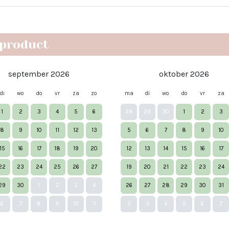
 product
september 2026
oktober 2026
di
wo
do
vr
za
zo
ma
di
wo
do
vr
za
1
2
3
4
5
6
28
29
30
1
2
3
8
9
10
11
12
13
5
6
7
8
9
10
15
16
17
18
19
20
12
13
14
15
16
17
22
23
24
25
26
27
19
20
21
22
23
24
29
30
1
2
3
4
26
27
28
29
30
31
6
7
8
9
10
11
2
3
4
5
6
7