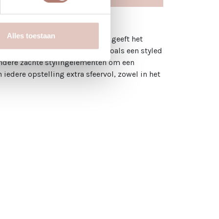
Alles toestaan
èmekleur. Het delicate patroon geeft het
 perfect voor een intieme hoek, zoals een styled
ndere zachte stylingelementen om een
edere opstelling extra sfeervol, zowel in het