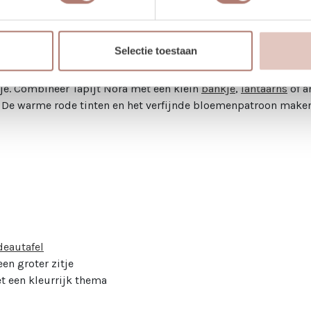
Selectie toestaan
diepe rode basis en een subtiel bloemenmotief in een zachte cr
oor het direct sfeer toevoegt aan iedere setting. Dit tapijt is
je. Combineer Tapijt Nora met een klein
bankje
,
lantaarns
of a
 De warme rode tinten en het verfijnde bloemenpatroon maken i
deautafel
en groter zitje
et een kleurrijk thema