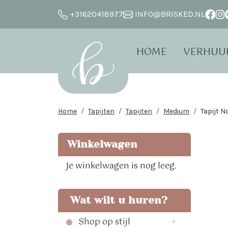
+31620418977
INFO@BRISKED.NL
HOME
VERHUU
Home
Tapijten
Tapijten
Medium
Tapijt N
Winkelwagen
Je winkelwagen is nog leeg.
Wat wilt u huren?
Shop op stijl