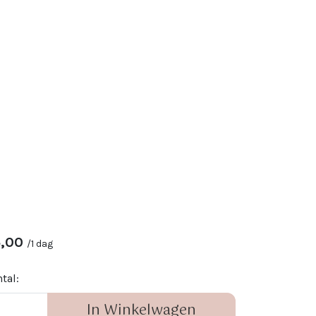
,00
/
1 dag
tal:
In Winkelwagen