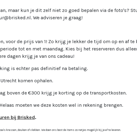
aan, maar kun je dit zelf niet zo goed bepalen via de foto's? St
ur@brisked.nl. We adviseren je graag!
, voor de prijs van 1! Zo krijg je lekker de tijd om op en af 
periode tot en met maandag. Kies bij het reserveren dus allee
ere dagen krijg je van ons cadeau!
king is echter pas definitief na betaling.
n Utrecht komen ophalen.
rag boven de €300 krijg je korting op de transportkosten.
 Helaas moeten we deze kosten wel in rekening brengen.
uren bij Brisked
.
ls krassen, deuken of vlekken. We doen ons best de items zo netjes mogelijk bij je af te leveren.