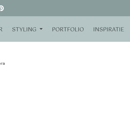
R
STYLING
PORTFOLIO
INSPIRATIE
ora