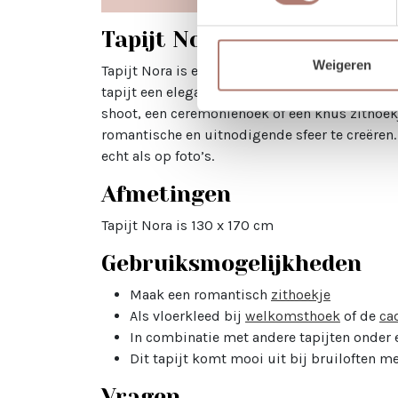
Tapijt Nora huren
Weigeren
Tapijt Nora is een romantisch tapijt met een 
tapijt een elegante en warme uitstraling, waard
shoot, een ceremoniehoek of een knus zithoek
romantische en uitnodigende sfeer te creëren.
echt als op foto’s.
Afmetingen
Tapijt Nora is 130 x 170 cm
Gebruiksmogelijkheden
Maak een romantisch
zithoekje
Als vloerkleed bij
welkomsthoek
of de
ca
In combinatie met andere tapijten onder e
Dit tapijt komt mooi uit bij bruiloften m
Vragen