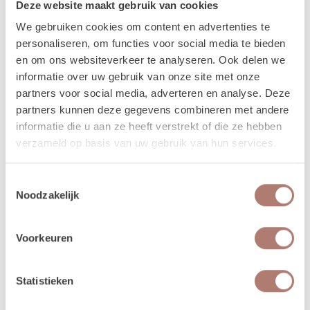
Deze website maakt gebruik van cookies
worden dan op vrijdag bezorgd, en op maandag weer opgehaald. De
verhuurchauffeurs rijden niet op zaterdag of zondag en we zijn dan ook
We gebruiken cookies om content en advertenties te
niet in de loods aanwezig voor het ophalen of terugbrengen van de
personaliseren, om functies voor social media te bieden
spullen.
en om ons websiteverkeer te analyseren. Ook delen we
informatie over uw gebruik van onze site met onze
Meer lezen over hoe het in zijn werk gaat?
Dat lees je
partners voor social media, adverteren en analyse. Deze
hier!
partners kunnen deze gegevens combineren met andere
informatie die u aan ze heeft verstrekt of die ze hebben
verzameld op basis van uw gebruik van hun services.
Disclaimer: Dit product is een verhuurproduct en kan gebruikssporen bevatten zoals krassen, deuken
of vlekken. We doen ons best de items zo netjes mogelijk bij je af te leveren.
Toestemmingsselectie
Noodzakelijk
Voorkeuren
Beschikbaarheid van het
product
Statistieken
augustus 2026
september 