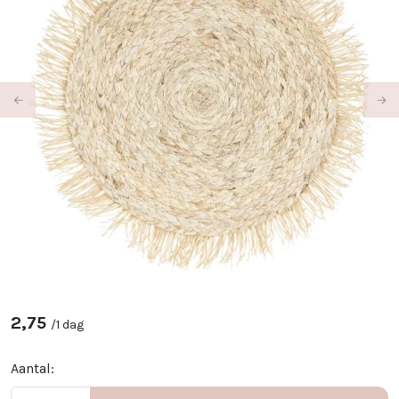
Previous
Ne
2,75
/
1 dag
Aantal: