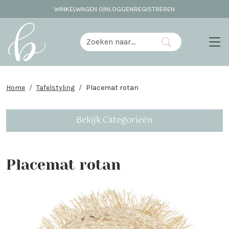
WINKELWAGEN
0
INLOGGEN
REGISTREREN
Home
Tafelstyling
Placemat rotan
Bekijk Categorieën
Placemat rotan