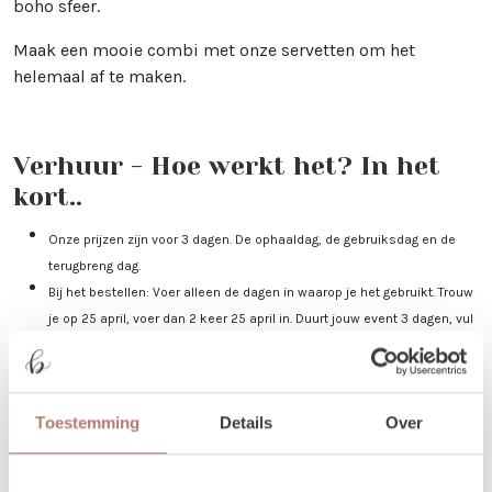
boho sfeer.
Maak een mooie combi met onze servetten om het
helemaal af te maken.
Verhuur - Hoe werkt het? In het
kort..
Onze prijzen zijn voor 3 dagen. De ophaaldag, de gebruiksdag en de
terugbreng dag.
Bij het bestellen: Voer alleen de dagen in waarop je het gebruikt. Trouw
je op 25 april, voer dan 2 keer 25 april in. Duurt jouw event 3 dagen, vul
dan 25-27 april in.
Je kunt de items laten bezorgen of zelf in Utrecht komen ophalen.
De dag voor je event kun je de items ophalen of laten bezorgen. De dag
Toestemming
Details
Over
na je event mag het weer terugbrengen, of halen wij het voor je op! Valt
jouw bezorgdag/terugbreng dag in het weekend? Dan plannen we
daarom heen. Bijvoorbeeld: Jullie trouwen op zaterdag. De items