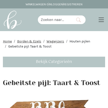
WINKELWAGEN
0
INLOGGEN
REGISTREREN
Home
Borden & Ezels
Wegwijzers
Houten pijlen
Gebeitste pijl: Taart & Toost
Bekijk Categorieën
Gebeitste pijl: Taart & Toost