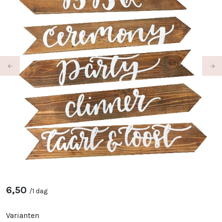
Previous
Ne
6,50
/
1 dag
Varianten