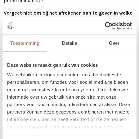
pijlen hieraan op!
Vergeet niet om bij het afrekenen aan te geven in welke
taal de tekst op de pijl moet komen!
Verhuur - Hoe werkt het? In het
kort..
Toestemming
Details
Over
Onze prijzen zijn voor 3 dagen. De ophaaldag, de gebruiksdag en de
terugbreng dag.
Deze website maakt gebruik van cookies
Bij het bestellen: Voer alleen de dagen in waarop je het gebruikt. Trouw
We gebruiken cookies om content en advertenties te
je op 25 april, voer dan 2 keer 25 april in. Duurt jouw event 3 dagen, vul
personaliseren, om functies voor social media te bieden
dan 25-27 april in.
en om ons websiteverkeer te analyseren. Ook delen we
Je kunt de items laten bezorgen of zelf in Utrecht komen ophalen.
informatie over uw gebruik van onze site met onze
De dag voor je event kun je de items ophalen of laten bezorgen. De dag
partners voor social media, adverteren en analyse. Deze
na je event mag het weer terugbrengen, of halen wij het voor je op! Valt
partners kunnen deze gegevens combineren met andere
jouw bezorgdag/terugbreng dag in het weekend? Dan plannen we
informatie die u aan ze heeft verstrekt of die ze hebben
daarom heen. Bijvoorbeeld: Jullie trouwen op zaterdag. De items
verzameld op basis van uw gebruik van hun services.
worden dan op vrijdag bezorgd, en op maandag weer opgehaald. De
verhuurchauffeurs rijden niet op zaterdag of zondag en we zijn dan ook