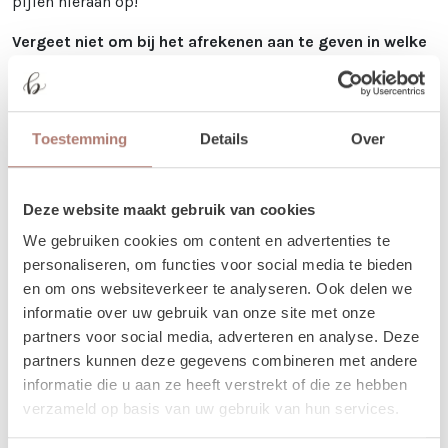
pijlen hieraan op!
Vergeet niet om bij het afrekenen aan te geven in welke
taal de tekst op de pijl moet komen!
Verhuur - Hoe werkt het? In het
kort..
Toestemming
Details
Over
Onze prijzen zijn voor 3 dagen. De ophaaldag, de gebruiksdag en de
terugbrengdag.
Deze website maakt gebruik van cookies
Bij het bestellen: Voer alleen de dagen in waarop je het gebruikt. Trouw
We gebruiken cookies om content en advertenties te
je op 25 april, voer dan 2 keer 25 april in. Duurt jouw event 3 dagen, vul
personaliseren, om functies voor social media te bieden
dan 25-27 april in.
en om ons websiteverkeer te analyseren. Ook delen we
Je kunt de items laten bezorgen of zelf in Utrecht komen ophalen.
informatie over uw gebruik van onze site met onze
De dag voor je event kun je de items ophalen of laten bezorgen. De dag
partners voor social media, adverteren en analyse. Deze
na je event mag het weer terugbrengen, of halen wij het voor je op! Valt
partners kunnen deze gegevens combineren met andere
jouw bezorgdag/terugbreng dag in het weekend? Dan plannen we
informatie die u aan ze heeft verstrekt of die ze hebben
daarom heen. Bijvoorbeeld: Jullie trouwen op zaterdag. De items
verzameld op basis van uw gebruik van hun services.
worden dan op vrijdag bezorgd, en op maandag weer opgehaald. De
verhuurchauffeurs rijden niet op zaterdag of zondag en we zijn dan ook