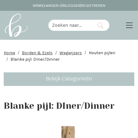
WINKELWAGEN
0
INLOGGEN
REGISTREREN
Home
Borden & Ezels
Wegwijzers
Houten pijlen
Blanke pijl: DIner/Dinner
Bekijk Categorieën
Blanke pijl: DIner/Dinner