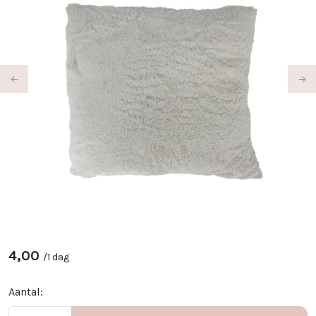
Previous
Ne
4,00
/
1 dag
Aantal: