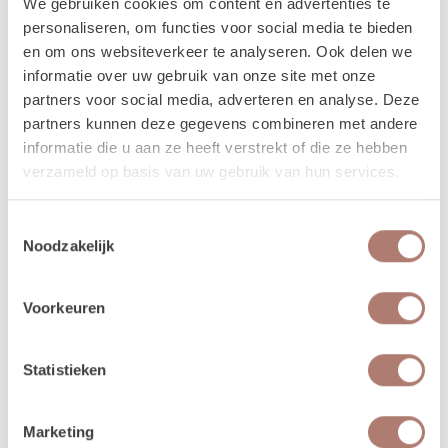
We gebruiken cookies om content en advertenties te
spullen.
personaliseren, om functies voor social media te bieden
en om ons websiteverkeer te analyseren. Ook delen we
Meer lezen over hoe het in zijn werk gaat?
Dat lees je
informatie over uw gebruik van onze site met onze
hier!
partners voor social media, adverteren en analyse. Deze
partners kunnen deze gegevens combineren met andere
informatie die u aan ze heeft verstrekt of die ze hebben
Disclaimer: Dit product is een verhuurproduct en kan gebruikssporen bevatten zoals krassen, deuken
verzameld op basis van uw gebruik van hun services.
of vlekken. We doen ons best de items zo netjes mogelijk bij je af te leveren.
Toestemmingsselectie
Noodzakelijk
Beschikbaarheid van het
product
Voorkeuren
augustus 2026
september 
Statistieken
ma
di
wo
do
vr
za
zo
ma
di
wo
do
Marketing
27
28
29
30
31
1
2
31
1
2
3