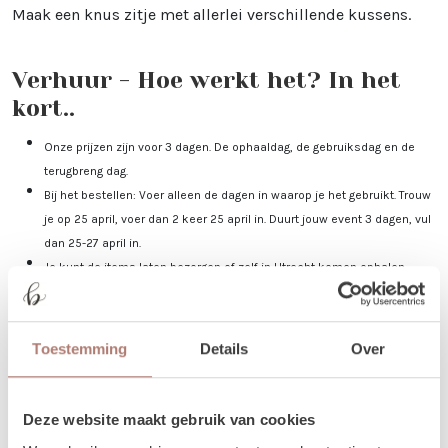
Maak een knus zitje met allerlei verschillende kussens.
Verhuur - Hoe werkt het? In het
kort..
Onze prijzen zijn voor 3 dagen. De ophaaldag, de gebruiksdag en de
terugbreng dag.
Bij het bestellen: Voer alleen de dagen in waarop je het gebruikt. Trouw
je op 25 april, voer dan 2 keer 25 april in. Duurt jouw event 3 dagen, vul
dan 25-27 april in.
Je kunt de items laten bezorgen of zelf in Utrecht komen ophalen.
De dag voor je event kun je de items ophalen of laten bezorgen. De dag
na je event mag het weer terugbrengen, of halen wij het voor je op! Valt
jouw bezorgdag/terugbreng dag in het weekend? Dan plannen we
Toestemming
Details
Over
daarom heen. Bijvoorbeeld: Jullie trouwen op zaterdag. De items
worden dan op vrijdag bezorgd, en op maandag weer opgehaald. De
verhuurchauffeurs rijden niet op zaterdag of zondag en we zijn dan ook
Deze website maakt gebruik van cookies
niet in de loods aanwezig voor het ophalen of terugbrengen van de