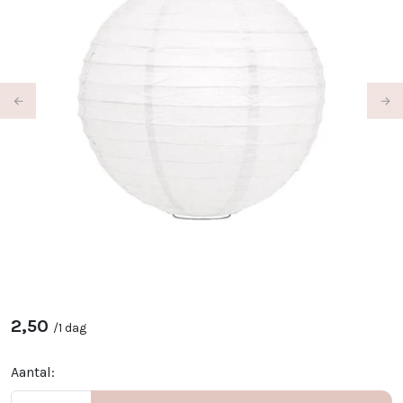
Previous
Ne
2,50
/
1 dag
Aantal: