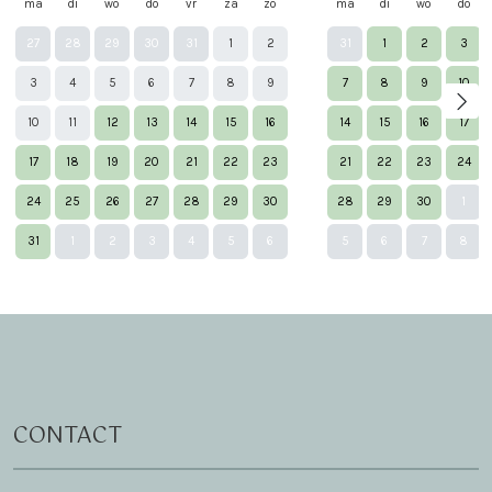
ma
di
wo
do
vr
za
zo
ma
di
wo
do
27
28
29
30
31
1
2
31
1
2
3
3
4
5
6
7
8
9
7
8
9
10
10
11
12
13
14
15
16
14
15
16
17
17
18
19
20
21
22
23
21
22
23
24
24
25
26
27
28
29
30
28
29
30
1
Nex
31
1
2
3
4
5
6
5
6
7
8
CONTACT