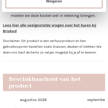
Weigeren
€300 krijg je korting op de transportkosten.
Is er iets beschadigd? Dat kan gebeuren. Helaas
moeten we deze kosten wel in rekening brengen.
Lees hier alle veelgestelde vragen over het huren bij
Brisked
Disclaimer: Dit product is een verhuurproduct en kan
gebruikssporen bevatten zoals krassen, deuken of vlekken. We
doen ons best de items zo netjes mogelijk bij je af te leveren.
Beschikbaarheid van het
product
augustus 2026
september 