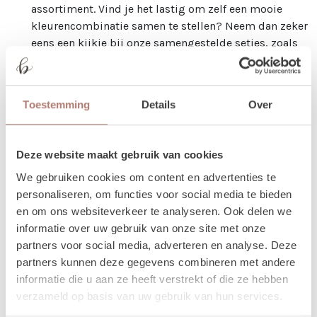
assortiment. Vind je het lastig om zelf een mooie
kleurencombinatie samen te stellen? Neem dan zeker
eens een kijkje bij onze samengestelde setjes, zoals
deze
lampionnenset met perzik en gouden
lampionnen
. Ideaal voor wat extra inspiratie.
Je kunt de lampionnen los ophangen, maar ook in
Toestemming
Details
Over
trosjes of groepjes. Dat geeft net wat meer body en
zorgt voor een speels effect. Door verschillende
formaten en hoogtes te gebruiken, ontstaat er vanzelf
Deze website maakt gebruik van cookies
een dynamisch en feestelijk geheel.
We gebruiken cookies om content en advertenties te
Voor extra afwisseling combineer je de witte
personaliseren, om functies voor social media te bieden
lampionnen met onze
vlaggenlijnen
,
lichtsnoeren
of
en om ons websiteverkeer te analyseren. Ook delen we
discoballen
. Een simpele toevoeging met groots
informatie over uw gebruik van onze site met onze
effect.
partners voor social media, adverteren en analyse. Deze
Wij hangen onze lampionnen zelf altijd op met
partners kunnen deze gegevens combineren met andere
lampionhaakjes, maar touw kan natuurlijk ook. Let er
informatie die u aan ze heeft verstrekt of die ze hebben
wel op dat het bevestigingsmateriaal na afloop weer
verzameld op basis van uw gebruik van hun services.
wordt verwijderd wanneer je de lampionnen retour
brengt.