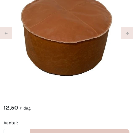
Previous
Ne
12,50
/
1 dag
Aantal: