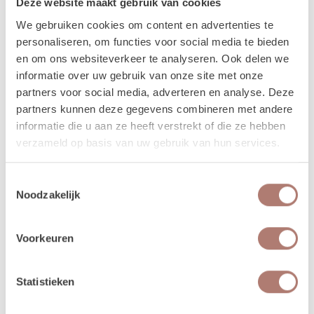
Deze website maakt gebruik van cookies
worden dan op vrijdag bezorgd, en op maandag weer opgehaald. De
verhuurchauffeurs rijden niet op zaterdag of zondag en we zijn dan ook
We gebruiken cookies om content en advertenties te
niet in de loods aanwezig voor het ophalen of terugbrengen van de
personaliseren, om functies voor social media te bieden
spullen.
en om ons websiteverkeer te analyseren. Ook delen we
informatie over uw gebruik van onze site met onze
Meer lezen over hoe het in zijn werk gaat?
Dat lees je
partners voor social media, adverteren en analyse. Deze
hier!
partners kunnen deze gegevens combineren met andere
informatie die u aan ze heeft verstrekt of die ze hebben
verzameld op basis van uw gebruik van hun services.
Disclaimer: Dit product is een verhuurproduct en kan gebruikssporen bevatten zoals krassen, deuken
of vlekken. We doen ons best de items zo netjes mogelijk bij je af te leveren.
Toestemmingsselectie
Noodzakelijk
Voorkeuren
Beschikbaarheid van het
product
Statistieken
augustus 2026
september 