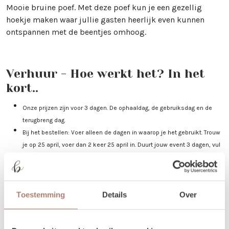
Mooie bruine poef. Met deze poef kun je een gezellig
hoekje maken waar jullie gasten heerlijk even kunnen
ontspannen met de beentjes omhoog.
Verhuur - Hoe werkt het? In het
kort..
Onze prijzen zijn voor 3 dagen. De ophaaldag, de gebruiksdag en de
terugbreng dag.
Bij het bestellen: Voer alleen de dagen in waarop je het gebruikt. Trouw
je op 25 april, voer dan 2 keer 25 april in. Duurt jouw event 3 dagen, vul
dan 25-27 april in.
Je kunt de items laten bezorgen of zelf in Utrecht komen ophalen.
De dag voor je event kun je de items ophalen of laten bezorgen. De dag
Toestemming
Details
Over
na je event mag het weer terugbrengen, of halen wij het voor je op! Valt
jouw bezorgdag/terugbreng dag in het weekend? Dan plannen we
daarom heen. Bijvoorbeeld: Jullie trouwen op zaterdag. De items