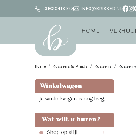
+31620418977
INFO@BRISKED.NL
HOME
VERHUU
Home
Kussens & Plaids
Kussens
Kussen v
Winkelwagen
Je winkelwagen is nog leeg.
Wat wilt u huren?
Shop op stijl