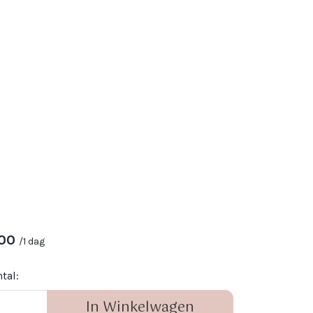
00
/
1 dag
tal:
In Winkelwagen