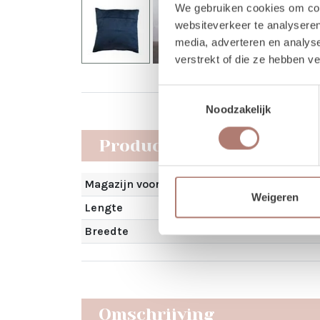
We gebruiken cookies om cont
websiteverkeer te analyseren
media, adverteren en analys
verstrekt of die ze hebben v
Toestemmingsselectie
Noodzakelijk
Producteigenschappen
Magazijn voorraad
Weigeren
Lengte
Breedte
Omschrijving