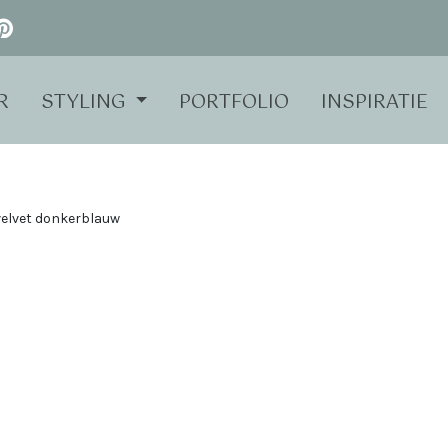
R
STYLING
PORTFOLIO
INSPIRATIE
elvet donkerblauw