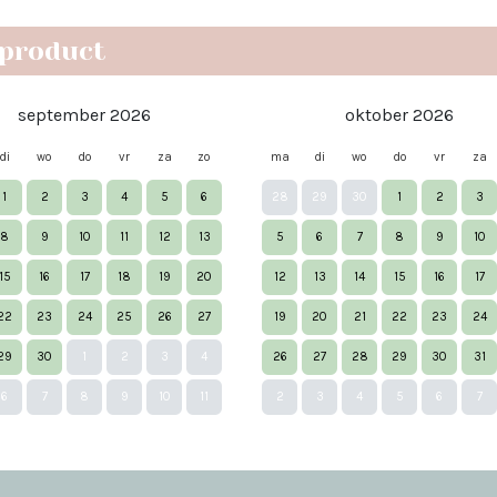
 product
september 2026
oktober 2026
di
wo
do
vr
za
zo
ma
di
wo
do
vr
za
1
2
3
4
5
6
28
29
30
1
2
3
8
9
10
11
12
13
5
6
7
8
9
10
15
16
17
18
19
20
12
13
14
15
16
17
22
23
24
25
26
27
19
20
21
22
23
24
29
30
1
2
3
4
26
27
28
29
30
31
6
7
8
9
10
11
2
3
4
5
6
7