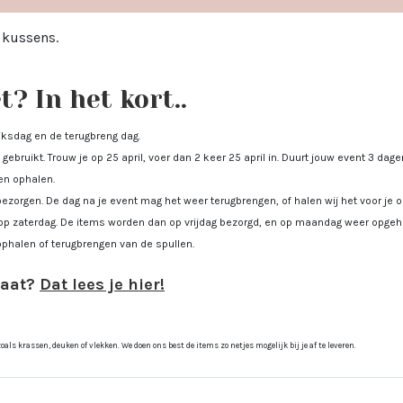
 kussens.
? In het kort..
uiksdag en de terugbreng dag.
gebruikt. Trouw je op 25 april, voer dan 2 keer 25 april in. Duurt jouw event 3 dagen
men ophalen.
bezorgen. De dag na je event mag het weer terugbrengen, of halen wij het voor je
op zaterdag. De items worden dan op vrijdag bezorgd, en op maandag weer opgeha
ophalen of terugbrengen van de spullen.
gaat?
Dat lees je hier!
ls krassen, deuken of vlekken. We doen ons best de items zo netjes mogelijk bij je af te leveren.