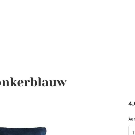
onkerblauw
4,
Aan