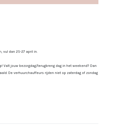
, vul dan 25-27 april in.
 op! Valt jouw bezorgdag/terugbreng dag in het weekend? Dan
ald. De verhuurchauffeurs rijden niet op zaterdag of zondag