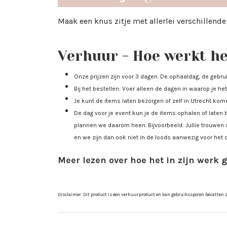
Maak een knus zitje met allerlei verschillende
Verhuur - Hoe werkt het
Onze prijzen zijn voor 3 dagen. De ophaaldag, de gebr
Bij het bestellen: Voer alleen de dagen in waarop je het 
Je kunt de items laten bezorgen of zelf in Utrecht ko
De dag voor je event kun je de items ophalen of laten 
plannen we daarom heen. Bijvoorbeeld: Jullie trouwen 
en we zijn dan ook niet in de loods aanwezig voor het 
Meer lezen over hoe het in zijn werk 
Disclaimer: Dit product is een verhuurproduct en kan gebruikssporen bevatten zoa