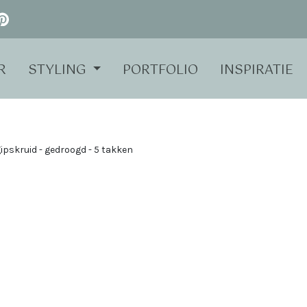
R
STYLING
PORTFOLIO
INSPIRATIE
ipskruid - gedroogd - 5 takken