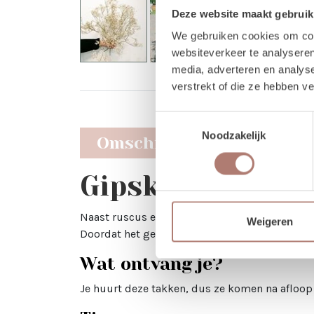
Deze website maakt gebruik
We gebruiken cookies om cont
websiteverkeer te analyseren
media, adverteren en analys
verstrekt of die ze hebben v
Toestemmingsselectie
Noodzakelijk
Omschrijving
Gipskruid hure
Naast ruscus en eucalyptus gebruiken wij ook
Weigeren
Doordat het gedroogd is blijft het lang goed.
Wat ontvang je?
Je huurt deze takken, dus ze komen na afloop 