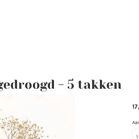
gedroogd - 5 takken
17
Aan