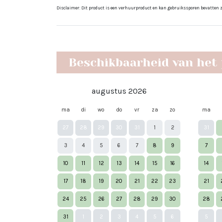
Disclaimer: Dit product is een verhuurproduct en kan gebruikssporen bevatten zoa
Beschikbaarheid van het
augustus 2026
ma
di
wo
do
vr
za
zo
ma
27
28
29
30
31
1
2
31
3
4
5
6
7
8
9
7
10
11
12
13
14
15
16
14
17
18
19
20
21
22
23
21
24
25
26
27
28
29
30
28
31
1
2
3
4
5
6
5