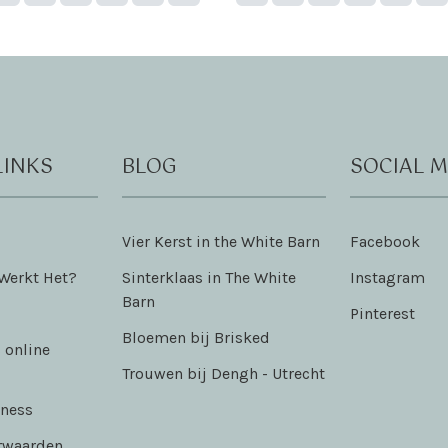
LINKS
BLOG
SOCIAL M
Vier Kerst in the White Barn
Facebook
 Werkt Het?
Sinterklaas in The White
Instagram
Barn
Pinterest
Bloemen bij Brisked
 online
Trouwen bij Dengh - Utrecht
iness
rwaarden