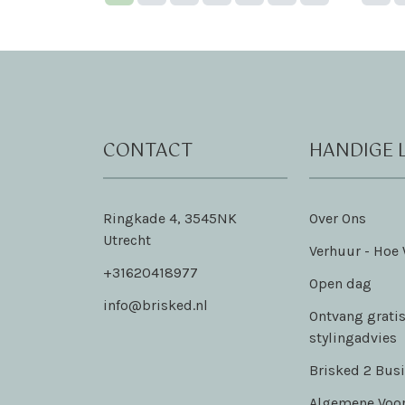
CONTACT
HANDIGE 
Ringkade 4, 3545NK
Over Ons
Utrecht
Verhuur - Hoe
+31620418977
Open dag
info@brisked.nl
Ontvang gratis
stylingadvies
Brisked 2 Bus
Algemene Voo