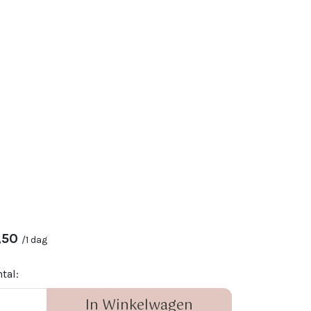
,50
/
1 dag
tal:
In Winkelwagen