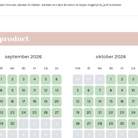
ls krassen, deuken of vlekken. We doen ons best de items zo netjes mogelijk bij je af te leveren.
 product
september 2026
oktober 2026
di
wo
do
vr
za
zo
ma
di
wo
do
vr
za
1
2
3
4
5
6
28
29
30
1
2
3
8
9
10
11
12
13
5
6
7
8
9
10
15
16
17
18
19
20
12
13
14
15
16
17
22
23
24
25
26
27
19
20
21
22
23
24
29
30
1
2
3
4
26
27
28
29
30
31
6
7
8
9
10
11
2
3
4
5
6
7