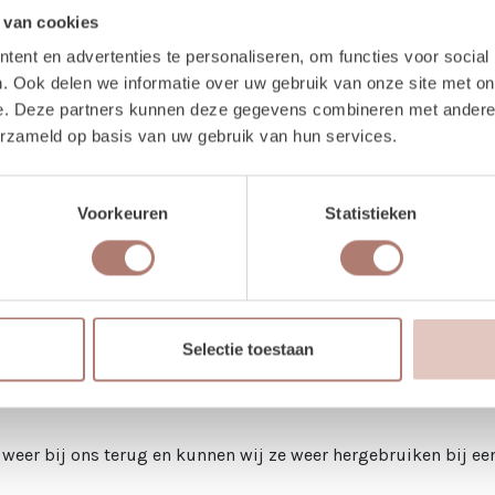
 van cookies
ent en advertenties te personaliseren, om functies voor social
. Ook delen we informatie over uw gebruik van onze site met on
e. Deze partners kunnen deze gegevens combineren met andere i
erzameld op basis van uw gebruik van hun services.
Voorkeuren
Statistieken
n
 veel gipskruid tijdens onze stylingklussen. We verhuren bosj
Selectie toestaan
weer bij ons terug en kunnen wij ze weer hergebruiken bij een