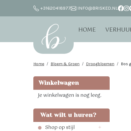
+31620418977
INFO@BRISKED.NL
HOME
VERHUU
Home
Bloem & Groen
Droogbloemen
Bos g
Winkelwagen
Je winkelwagen is nog leeg.
Wat wilt u huren?
Shop op stijl