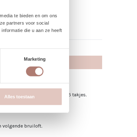
 media te bieden en om ons
ze partners voor social
nformatie die u aan ze heeft
Marketing
es gedroogd gipskruid van +- 5 takjes.
Alles toestaan
 volgende bruiloft.