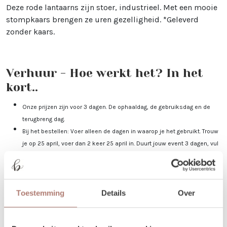
Deze rode lantaarns zijn stoer, industrieel. Met een mooie
stompkaars brengen ze uren gezelligheid. *Geleverd
zonder kaars.
Verhuur - Hoe werkt het? In het
kort..
Onze prijzen zijn voor 3 dagen. De ophaaldag, de gebruiksdag en de
terugbreng dag.
Bij het bestellen: Voer alleen de dagen in waarop je het gebruikt. Trouw
je op 25 april, voer dan 2 keer 25 april in. Duurt jouw event 3 dagen, vul
dan 25-27 april in.
Je kunt de items laten bezorgen of zelf in Utrecht komen ophalen.
De dag voor je event kun je de items ophalen of laten bezorgen. De dag
Toestemming
Details
Over
na je event mag het weer terugbrengen, of halen wij het voor je op! Valt
jouw bezorgdag/terugbreng dag in het weekend? Dan plannen we
daarom heen. Bijvoorbeeld: Jullie trouwen op zaterdag. De items