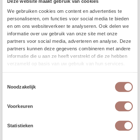
Deze website maakt gebruik van cookies
worden dan op vrijdag bezorgd, en op maandag weer opgehaald. De
verhuurchauffeurs rijden niet op zaterdag of zondag en we zijn dan ook
We gebruiken cookies om content en advertenties te
niet in de loods aanwezig voor het ophalen of terugbrengen van de
personaliseren, om functies voor social media te bieden
spullen.
en om ons websiteverkeer te analyseren. Ook delen we
informatie over uw gebruik van onze site met onze
Meer lezen over hoe het in zijn werk gaat?
Dat lees je
partners voor social media, adverteren en analyse. Deze
hier!
partners kunnen deze gegevens combineren met andere
informatie die u aan ze heeft verstrekt of die ze hebben
verzameld op basis van uw gebruik van hun services.
Disclaimer: Dit product is een verhuurproduct en kan gebruikssporen bevatten zoals krassen, deuken
of vlekken. We doen ons best de items zo netjes mogelijk bij je af te leveren.
Toestemmingsselectie
Noodzakelijk
Voorkeuren
Beschikbaarheid van het
product
Statistieken
augustus 2026
september 