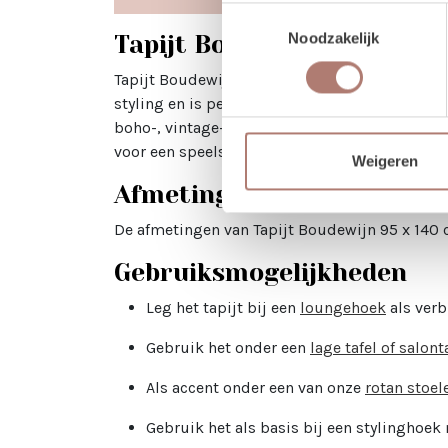
Toestemmingsselectie
Noodzakelijk
Tapijt Boudewijn huren
Tapijt Boudewijn is een karaktervol Perzisch ta
styling en is perfect voor bruiloften, events 
boho-, vintage- en festivalsferen. Het tapijt 
voor een speels geheel. Op foto’s zorgt Boude
Weigeren
Afmetingen
De afmetingen van Tapijt Boudewijn 95 x 140
Gebruiksmogelijkheden
Leg het tapijt bij een
loungehoek
als ver
Gebruik het onder een
lage tafel of salont
Als accent onder een van onze
rotan stoel
Gebruik het als basis bij een stylinghoek