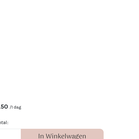
,50
/
1 dag
tal:
In Winkelwagen