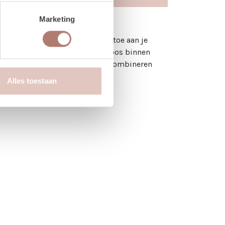
Marketing
jt voegt direct sfeer en diepte toe aan je
ign past Tapijt Boudewijn moeiteloos binnen
meerdere tapijtjes met elkaar te combineren
Alles toestaan