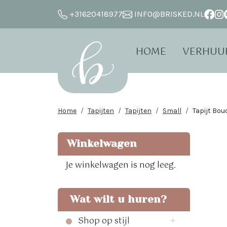
+31620418977
INFO@BRISKED.NL
HOME
VERHUU
Home
Tapijten
Tapijten
Small
Tapijt Bou
Winkelwagen
Je winkelwagen is nog leeg.
Wat wilt u huren?
Shop op stijl