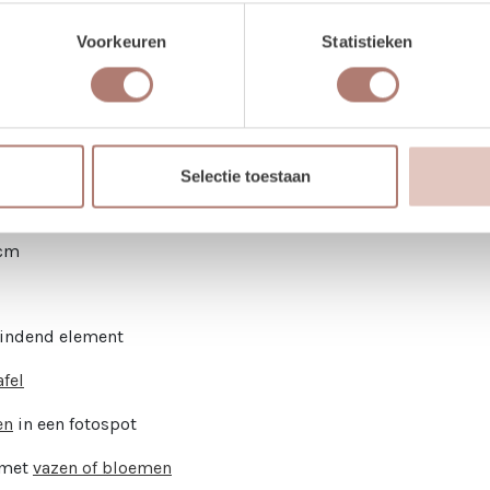
Voorkeuren
Statistieken
pijt met een klassiek patroon en warme, volle kleuren. Dit tapi
en styled shoots. Door de rijke uitstraling en het tijdloze des
is ideaal om een ruimte te breken, accenten te leggen of juist 
wijn voor een warme en luxe basis.
Selectie toestaan
 cm
bindend element
afel
en
in een fotospot
 met
vazen of bloemen