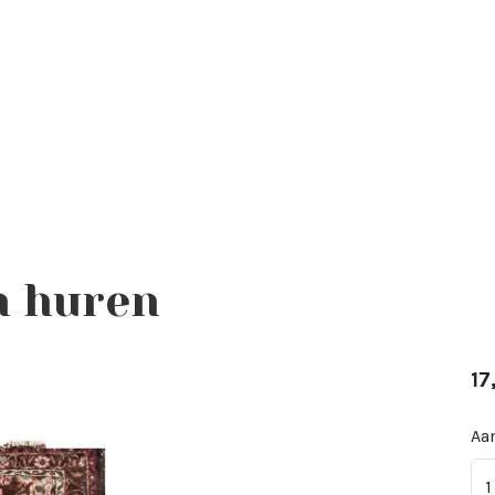
n huren
17
Aan