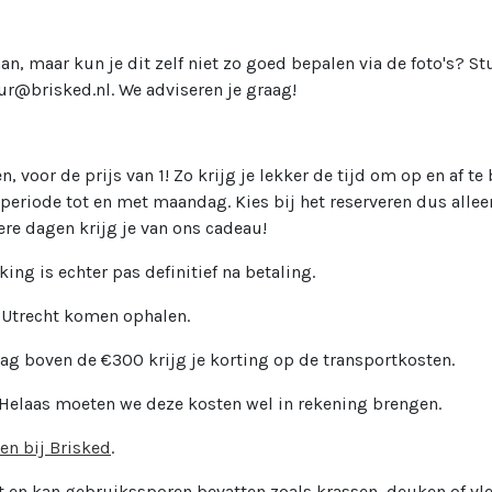
aan, maar kun je dit zelf niet zo goed bepalen via de foto's? St
ur@brisked.nl. We adviseren je graag!
, voor de prijs van 1! Zo krijg je lekker de tijd om op en af 
periode tot en met maandag. Kies bij het reserveren dus allee
ere dagen krijg je van ons cadeau!
king is echter pas definitief na betaling.
n Utrecht komen ophalen.
rag boven de €300 krijg je korting op de transportkosten.
 Helaas moeten we deze kosten wel in rekening brengen.
ren bij Brisked
.
t en kan gebruikssporen bevatten zoals krassen, deuken of vl