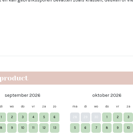
 product
september 2026
oktober 2026
di
wo
do
vr
za
zo
ma
di
wo
do
vr
za
1
2
3
4
5
6
28
29
30
1
2
3
8
9
10
11
12
13
5
6
7
8
9
10