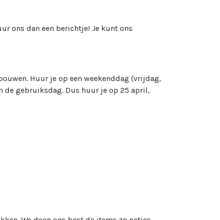
uur ons dan een berichtje! Je kunt ons
te bouwen. Huur je op een weekenddag (vrijdag,
n de gebruiksdag. Dus huur je op 25 april,
ekken. We doen ons best de items zo netjes