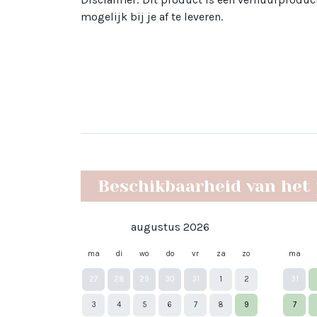
mogelijk bij je af te leveren.
Beschikbaarheid van het
augustus 2026
ma
di
wo
do
vr
za
zo
ma
27
28
29
30
31
1
2
31
3
4
5
6
7
8
9
7