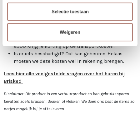
cadeau!
Betalen kan via iDeal of op factuur. Je boeking is pas
Selectie toestaan
definitief na betaling.
Je kunt de items laten bezorgen of zelf in Utrecht
komen ophalen.
Weigeren
Kies je voor bezorging? Bij een orderbedrag boven de
€300 krijg je korting op de transportkosten.
Is er iets beschadigd? Dat kan gebeuren. Helaas
moeten we deze kosten wel in rekening brengen.
Lees hier alle veelgestelde vragen over het huren bij
Brisked
Disclaimer: Dit product is een verhuurproduct en kan gebruikssporen
bevatten zoals krassen, deuken of vlekken. We doen ons best de items zo
netjes mogelijk bij je af te leveren.