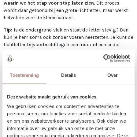
waarin we het stap voor stap laten zien.
Dit proces
wordt daar getoond bij een grote lichtletter, maar werkt
hetzelfde voor de kleine variant.
Tip:
Is de ondergrond vlak en staat de letter stevig? Dan
kun je hem soms ook zonder voeten neerzetten. Je kunt de
lichtletter bijvoorbeeld tegen een muur of een ander
stabiel object laten leunen. Staat de letter op een
ongelijke ondergrond of pal in de wind? Zet hem dan vast
met een haring of touw.
Toestemming
Details
Over
Gebruiksmogelijkheden
De kleine houten lichtletters zijn perfect voor:
Deze website maakt gebruik van cookies
Bij een welkomsthoek of grote cadeau- of taarttafel
We gebruiken cookies om content en advertenties te
Als gezellig achtergronddetail bij de photobooth
personaliseren, om functies voor social media te bieden
Hang de kleine houten lichtletters
‘D’ & ‘J’
aan de DJ-
en om ons websiteverkeer te analyseren. Ook delen we
booth
informatie over uw gebruik van onze site met onze
In combinatie met bloemen of andere stylingitems,
partners voor social media, adverteren en analyse. Deze