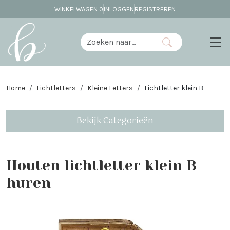
WINKELWAGEN
0
INLOGGEN
REGISTREREN
Home
Lichtletters
Kleine Letters
Lichtletter klein B
Bekijk Categorieën
Houten lichtletter klein B
huren