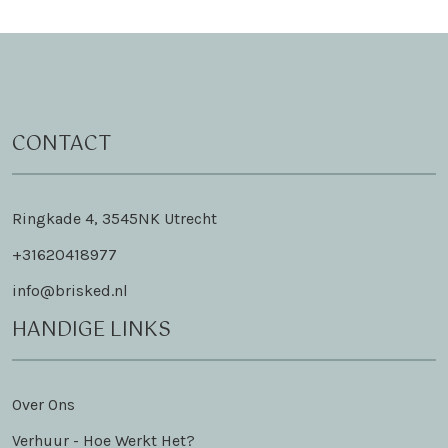
CONTACT
Ringkade 4, 3545NK Utrecht
+31620418977
info@brisked.nl
HANDIGE LINKS
Over Ons
Verhuur - Hoe Werkt Het?