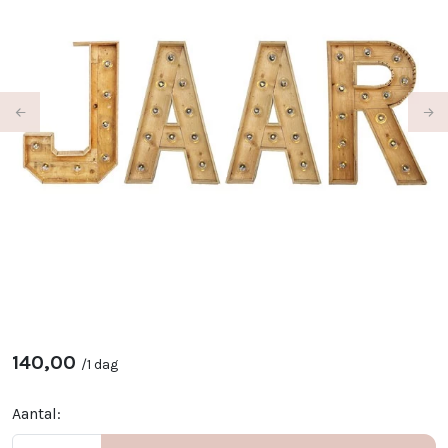
Previous
Ne
140,00
/
1 dag
Aantal: