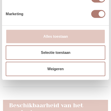
Je kunt de items laten bezorgen of zelf in Utrecht
Marketing
komen ophalen.
Kies je voor bezorging? Bij een orderbedrag boven de
€300 krijg je korting op de transportkosten.
Alles toestaan
Is er iets beschadigd? Dat kan gebeuren. Helaas
moeten we deze kosten wel in rekening brengen.
Selectie toestaan
Lees hier alle veelgestelde vragen over het huren bij
Brisked
.
Weigeren
Disclaimer: Dit product is een verhuurproduct en kan gebruikssporen bevatten zoals krassen, deuken
of vlekken. We doen ons best de items zo netjes mogelijk bij je af te leveren.
Beschikbaarheid van het