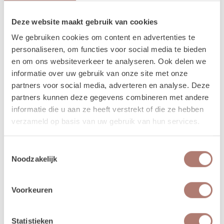
Binnen een paar minuten is alles klaar voor gebruik!
Benieuwd hoe dat precies werkt? Check dan
deze
Deze website maakt gebruik van cookies
reel
waarin we het stap voor stap laten zien.
We gebruiken cookies om content en advertenties te
personaliseren, om functies voor social media te bieden
Tip: Is je ondergrond niet helemaal vlak of staan ze pal op de
en om ons websiteverkeer te analyseren. Ook delen we
wind? Zet ze dan vast met een haring of touw!
informatie over uw gebruik van onze site met onze
Verhuur - Hoe werkt het?
partners voor social media, adverteren en analyse. Deze
partners kunnen deze gegevens combineren met andere
Al onze verhuur items huur je voor 3 dagen, voor de
informatie die u aan ze heeft verstrekt of die ze hebben
prijs van 1! Zo krijg je lekker de tijd om op en af te
verzameld op basis van uw gebruik van hun services.
bouwen. Huur je op een weekenddag (vrijdag,
zaterdag, of zondag) dan loopt jouw huurperiode tot
Toestemmingsselectie
en met maandag. Kies bij het reserveren dus alleen de
Noodzakelijk
gebruiksdag. Dus huur je op 25 april, kies dan van 25
april t/m 25 april. De andere dagen krijg je van ons
cadeau!
Voorkeuren
Betalen kan via iDeal of op factuur. Je boeking is
echter pas definitief na betaling.
Statistieken