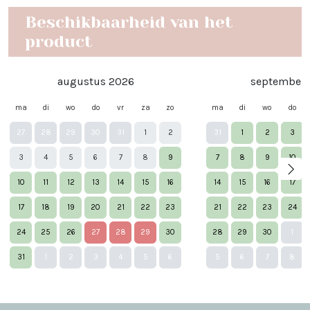
Beschikbaarheid van het
product
augustus 2026
september 
ma
di
wo
do
vr
za
zo
ma
di
wo
do
27
28
29
30
31
1
2
31
1
2
3
3
4
5
6
7
8
9
7
8
9
10
10
11
12
13
14
15
16
14
15
16
17
17
18
19
20
21
22
23
21
22
23
24
24
25
26
27
28
29
30
28
29
30
1
Nex
31
1
2
3
4
5
6
5
6
7
8