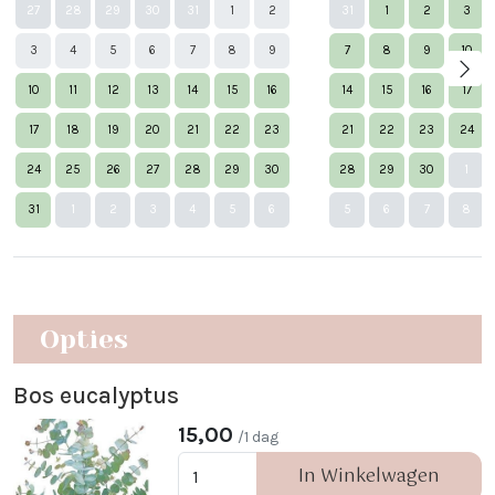
27
28
29
30
31
1
2
31
1
2
3
3
4
5
6
7
8
9
7
8
9
10
10
11
12
13
14
15
16
14
15
16
17
17
18
19
20
21
22
23
21
22
23
24
24
25
26
27
28
29
30
28
29
30
1
Nex
31
1
2
3
4
5
6
5
6
7
8
Opties
Bos eucalyptus
15,00
/1 dag
In Winkelwagen