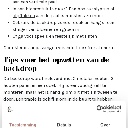
aan een verticale paal
Is een bloemstuk te duur? Een bos
eucalyptus
of
olijftakken
aan de paal is minstens zo mooi
Gebruik de backdrop zonder doek en hang er een
slinger van bloemen en groen in
Of ga voor speels en feestelijk met linten
Door kleine aanpassingen verandert de sfeer al enorm.
Tips voor het opzetten van de
backdrop
De backdrop wordt geleverd met 2 metalen voeten, 3
houten palen en een doek. Hij is eenvoudig zelf te
monteren, maar het is handig om dit met z’n tweeën te
doen. Een trapje is ook fijn om in de buurt te hebben.
Bekijk altijd even de productfoto’s op de website om te
zien hoe de backdrop in elkaar gezet wordt en hoe het
doek het mooist hangt.
Toestemming
Details
Over