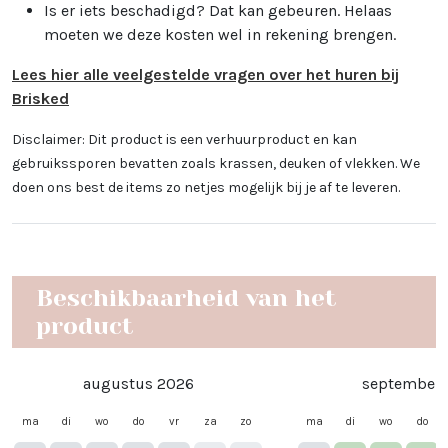
Is er iets beschadigd? Dat kan gebeuren. Helaas
moeten we deze kosten wel in rekening brengen.
Lees hier alle veelgestelde vragen over het huren bij
Brisked
Disclaimer: Dit product is een verhuurproduct en kan
gebruikssporen bevatten zoals krassen, deuken of vlekken. We
doen ons best de items zo netjes mogelijk bij je af te leveren.
Beschikbaarheid van het
product
augustus 2026
september 
ma
di
wo
do
vr
za
zo
ma
di
wo
do