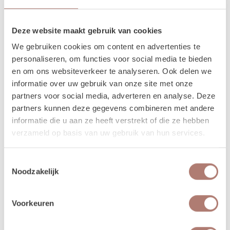
Staat de backdrop op ongelijke grond of waait het hard?
Zet hem dan extra vast met haringen. Deze worden niet
meegeleverd.
Deze website maakt gebruik van cookies
We gebruiken cookies om content en advertenties te
Andere manieren om een houten
personaliseren, om functies voor social media te bieden
backdrop te gebruiken
en om ons websiteverkeer te analyseren. Ook delen we
informatie over uw gebruik van onze site met onze
Deze backdrop is super veelzijdig en kan op meerdere
partners voor social media, adverteren en analyse. Deze
plekken worden ingezet:
partners kunnen deze gegevens combineren met andere
Achter de taarttafel – staat prachtig op foto’s
informatie die u aan ze heeft verstrekt of die ze hebben
Als welkomstpoort bij een festival- of buitenbruiloft
verzameld op basis van uw gebruik van hun services.
Als achtergrond bij de fotohoek of photobooth
Na de ceremonie opnieuw te gebruiken bij de
Toestemmingsselectie
dinertafel achter het bruidspaar als sfeervolle
Noodzakelijk
achtergrond
Zo haal je echt alles uit één backdrop.
Voorkeuren
Vragen