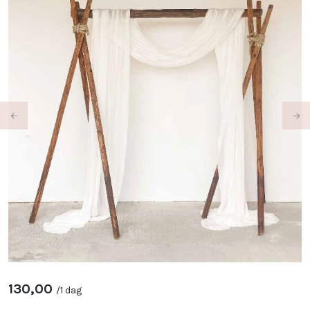
Previous
Ne
130,00
/
1 dag