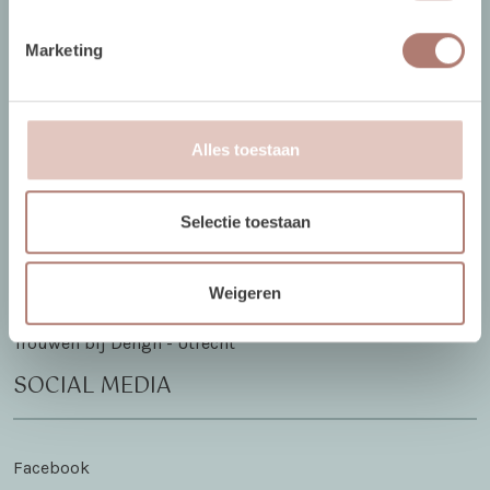
Algemene Voorwaarden
Marketing
Vacatures
The White Barn
BLOG
Alles toestaan
Selectie toestaan
Vier Kerst in the White Barn
Sinterklaas in The White Barn
Weigeren
Bloemen bij Brisked
Trouwen bij Dengh - Utrecht
SOCIAL MEDIA
Facebook