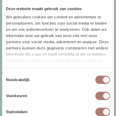
CONTACT
Deze website maakt gebruik van cookies
We gebruiken cookies om content en advertenties te
personaliseren, om functies voor social media te bieden
Ringkade 4, 3545NK Utrecht
en om ons websiteverkeer te analyseren. Ook delen we
+31620418977
informatie over uw gebruik van onze site met onze
partners voor social media, adverteren en analyse. Deze
info@brisked.nl
partners kunnen deze gegevens combineren met andere
HANDIGE LINKS
informatie die u aan ze heeft verstrekt of die ze hebben
verzameld op basis van uw gebruik van hun services.
Over Ons
Toestemmingsselectie
Noodzakelijk
Verhuur - Hoe Werkt Het?
Open dag
Voorkeuren
Ontvang gratis online stylingadvies
Brisked 2 Business
Statistieken