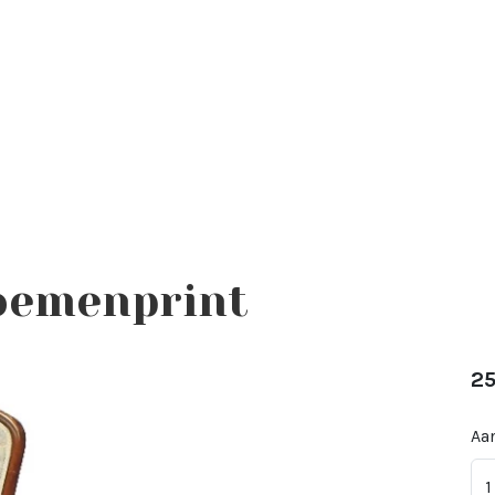
loemenprint
25
Aan