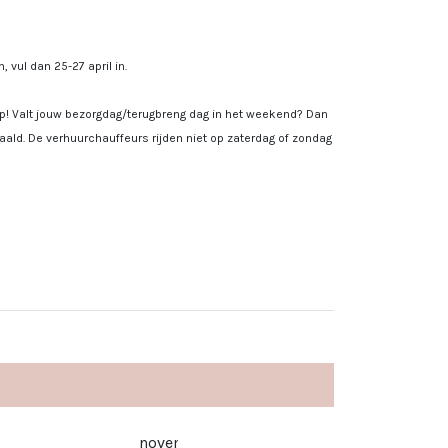
, vul dan 25-27 april in.
 op! Valt jouw bezorgdag/terugbreng dag in het weekend? Dan
ald. De verhuurchauffeurs rijden niet op zaterdag of zondag
november 2026
de