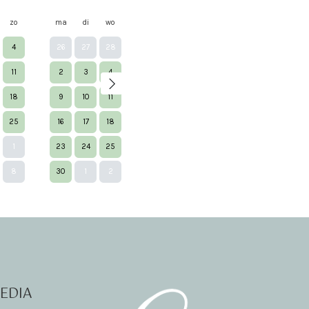
zo
ma
di
wo
do
vr
za
zo
ma
di
w
4
26
27
28
29
30
31
1
30
1
2
11
2
3
4
5
6
7
8
7
8
9
18
9
10
11
12
13
14
15
14
15
1
25
16
17
18
19
20
21
22
21
22
2
1
23
24
25
26
27
28
29
28
29
3
Next
8
30
1
2
3
4
5
6
4
5
6
EDIA