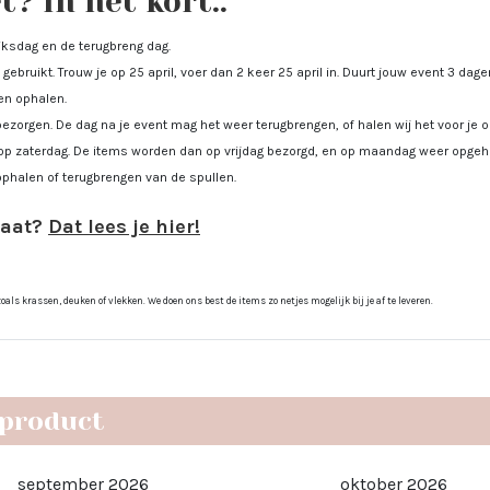
? In het kort..
uiksdag en de terugbreng dag.
gebruikt. Trouw je op 25 april, voer dan 2 keer 25 april in. Duurt jouw event 3 dagen
men ophalen.
bezorgen. De dag na je event mag het weer terugbrengen, of halen wij het voor je
op zaterdag. De items worden dan op vrijdag bezorgd, en op maandag weer opgeha
ophalen of terugbrengen van de spullen.
gaat?
Dat lees je hier!
ls krassen, deuken of vlekken. We doen ons best de items zo netjes mogelijk bij je af te leveren.
 product
september 2026
oktober 2026