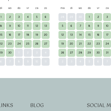
di
wo
do
vr
za
zo
ma
di
wo
do
vr
za
1
2
3
4
5
6
28
29
30
1
2
3
8
9
10
11
12
13
5
6
7
8
9
10
15
16
17
18
19
20
12
13
14
15
16
17
22
23
24
25
26
27
19
20
21
22
23
24
29
30
1
2
3
4
26
27
28
29
30
31
6
7
8
9
10
11
2
3
4
5
6
7
LINKS
BLOG
SOCIAL M