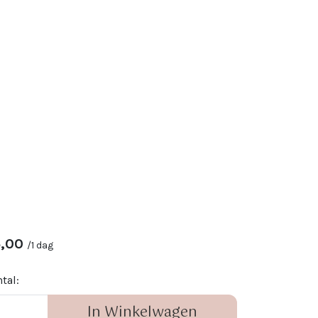
,00
/
1 dag
tal:
In Winkelwagen