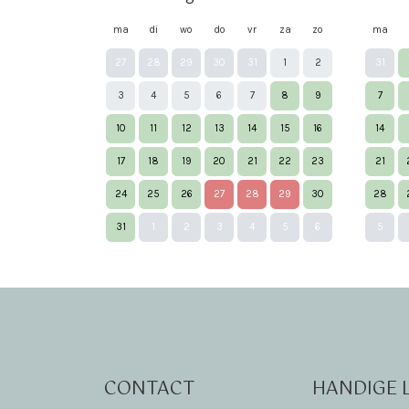
ma
di
wo
do
vr
za
zo
ma
27
28
29
30
31
1
2
31
3
4
5
6
7
8
9
7
10
11
12
13
14
15
16
14
17
18
19
20
21
22
23
21
24
25
26
27
28
29
30
28
31
1
2
3
4
5
6
5
CONTACT
HANDIGE 