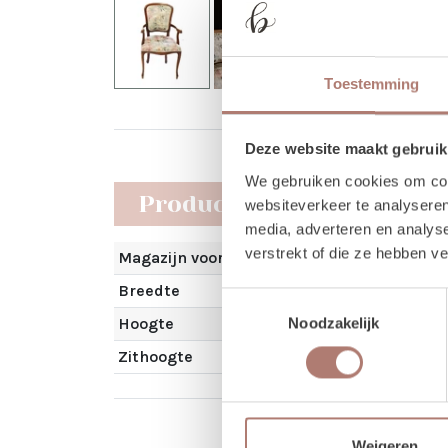
Toestemming
Deze website maakt gebruik
We gebruiken cookies om cont
Producteigenschappen
websiteverkeer te analyseren
media, adverteren en analys
verstrekt of die ze hebben v
Magazijn voorraad
Breedte
Toestemmingsselectie
Hoogte
Noodzakelijk
Zithoogte
Weigeren