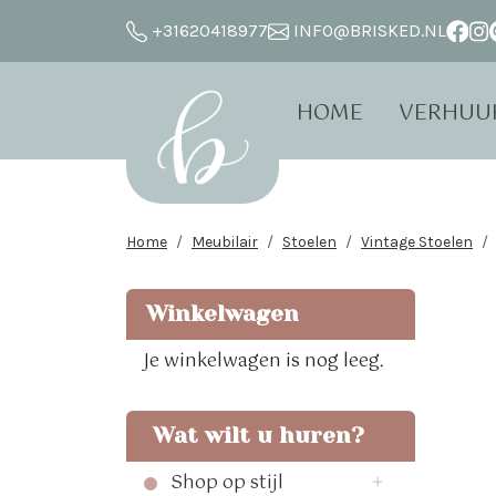
+31620418977
INFO@BRISKED.NL
HOME
VERHUU
Home
Meubilair
Stoelen
Vintage Stoelen
Winkelwagen
Je winkelwagen is nog leeg.
Wat wilt u huren?
Shop op stijl