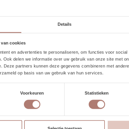
Details
 van cookies
ent en advertenties te personaliseren, om functies voor social
. Ook delen we informatie over uw gebruik van onze site met on
e. Deze partners kunnen deze gegevens combineren met andere i
erzameld op basis van uw gebruik van hun services.
2 stuks
55 cm
96 cm
Voorkeuren
Statistieken
51 cm
Selectie toestaan