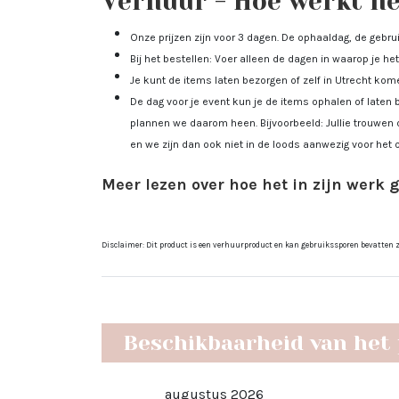
Verhuur - Hoe werkt het
Onze prijzen zijn voor 3 dagen. De ophaaldag, de gebr
Bij het bestellen: Voer alleen de dagen in waarop je het 
Je kunt de items laten bezorgen of zelf in Utrecht ko
De dag voor je event kun je de items ophalen of laten 
plannen we daarom heen. Bijvoorbeeld: Jullie trouwen 
en we zijn dan ook niet in de loods aanwezig voor het 
Meer lezen over hoe het in zijn werk 
Disclaimer: Dit product is een verhuurproduct en kan gebruikssporen bevatten zoa
Beschikbaarheid van het
augustus 2026