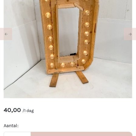
Previous
Ne
40,00
/
1 dag
Aantal: