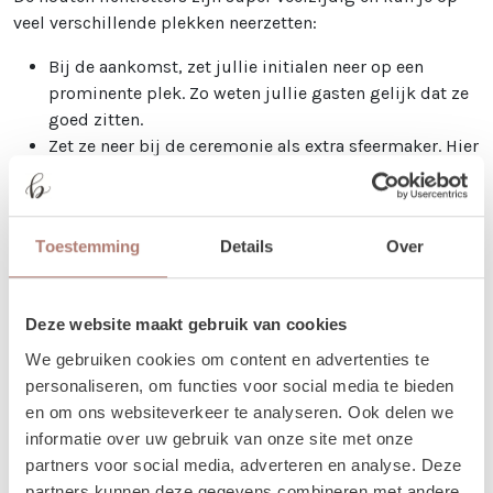
veel verschillende plekken neerzetten:
Bij de aankomst, zet jullie initialen neer op een
prominente plek. Zo weten jullie gasten gelijk dat ze
goed zitten.
Zet ze neer bij de ceremonie als extra sfeermaker. Hier
kun je natuurlijk ook jullie initialen neerzetten, maar
ook een woord als
'WE DO'
komt hier mooi uit.
Tijdens de borrel voeg je wat extra feestelijkheid toe
Toestemming
Details
Over
met deze houten lichtletters door een woord
als
'CHEERS'
of
'LOVE'
neer te zetten.
Gebruik de lichtletters als onderdeel van het
Deze website maakt gebruik van cookies
fotomoment! Leuke ideeen hiervoor zijn jullie
initialen of woorden als
'MR. & MRS.'
.
We gebruiken cookies om content en advertenties te
Natuurlijk kun je de lichtletters ook op de dansvloer
personaliseren, om functies voor social media te bieden
gebruiken. Trek je gasten de dansvloer op met
en om ons websiteverkeer te analyseren. Ook delen we
woorden als
'PARTY'
of
'DANCE'
.
informatie over uw gebruik van onze site met onze
partners voor social media, adverteren en analyse. Deze
Tips
partners kunnen deze gegevens combineren met andere