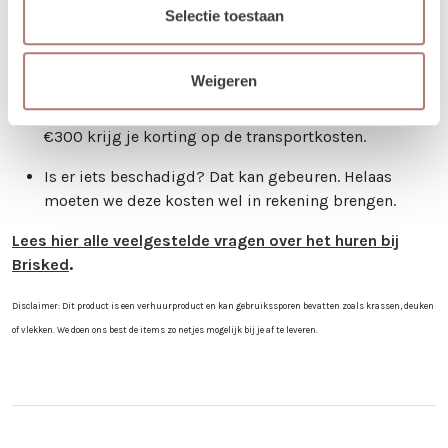
echter pas definitief na betaling.
Selectie toestaan
Je kunt de items laten bezorgen of zelf in Utrecht
komen ophalen.
Weigeren
Kies je voor bezorging? Bij een orderbedrag boven de
€300 krijg je korting op de transportkosten.
Is er iets beschadigd? Dat kan gebeuren. Helaas
moeten we deze kosten wel in rekening brengen.
Lees hier alle veelgestelde vragen over het huren bij
Brisked
.
Disclaimer: Dit product is een verhuurproduct en kan gebruikssporen bevatten zoals krassen, deuken
of vlekken. We doen ons best de items zo netjes mogelijk bij je af te leveren.