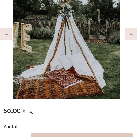
Previous
Ne
50,00
/
1 dag
Aantal: