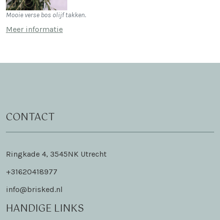
Mooie verse bos olijf takken.
Meer informatie
CONTACT
Ringkade 4, 3545NK Utrecht
+31620418977
info@brisked.nl
HANDIGE LINKS