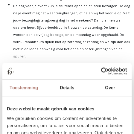
De dag voor je event kun je de items ophalen of laten bezorgen. De dag
na je event mag het weer terugbrengen, of halen wij het voor je op! Valt
jouw bezorgdag/terugbreng dag in het weekend? Dan plannen we
daarom heen. Bijvoorbeeld: Jullie trouwen op zaterdag. De items
worden dan op vrijdag bezorgd, en op maandag weer opgehaald. De
verhuurchauffeurs rijden niet op zaterdag of zondag en we zijn dan ook
niet in de loods aanwezig voor het ophalen of terugbrengen van de
spullen.
Meer lezen over hoe het in zijn werk gaat?
Dat lees je
hier!
Toestemming
Details
Over
Disclaimer: Dit product is een verhuurproduct en kan gebruikssporen bevatten zoals krassen, deuken
of vlekken. We doen ons best de items zo netjes mogelijk bij je af te leveren.
Deze website maakt gebruik van cookies
We gebruiken cookies om content en advertenties te
personaliseren, om functies voor social media te bieden
en om ons websiteverkeer te analyseren. Ook delen we