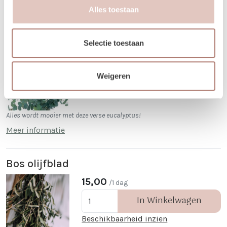
Opties
Alles toestaan
Bos eucalyptus
Selectie toestaan
15,00
/1 dag
In Winkelwagen
Weigeren
Beschikbaarheid inzien
Alles wordt mooier met deze verse eucalyptus!
Meer informatie
Bos olijfblad
15,00
/1 dag
In Winkelwagen
Beschikbaarheid inzien