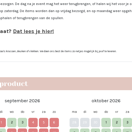
bezorgen. De dag na je event mag het weer terugbrengen, of halen wij het voor je
op zaterdag. De items worden dan op vrijdag bezorgd, en op maandag weer opgeha
ophalen of terugbrengen van de spullen.
gaat?
Dat lees je hier!
ls krassen, deuken of vlekken. We doen ons best de items zo netjes mogelijk bij je af te leveren.
 product
september 2026
oktober 2026
di
wo
do
vr
za
zo
ma
di
wo
do
vr
za
1
2
3
4
5
6
28
29
30
1
2
3