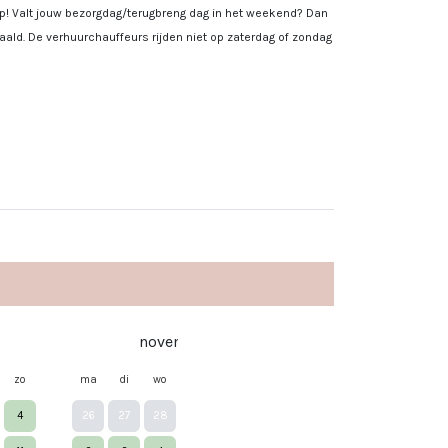
 op! Valt jouw bezorgdag/terugbreng dag in het weekend? Dan
ald. De verhuurchauffeurs rijden niet op zaterdag of zondag
november 2026
de
zo
ma
di
wo
do
vr
za
zo
ma
di
w
4
26
27
28
29
30
31
1
30
1
2