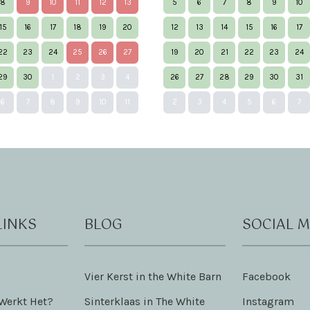
8
9
10
11
12
13
5
6
7
8
9
10
15
16
17
18
19
20
12
13
14
15
16
17
22
23
24
25
26
27
19
20
21
22
23
24
29
30
1
2
3
4
26
27
28
29
30
31
6
7
8
9
10
11
2
3
4
5
6
7
LINKS
BLOG
SOCIAL M
Vier Kerst in the White Barn
Facebook
 Werkt Het?
Sinterklaas in The White
Instagram