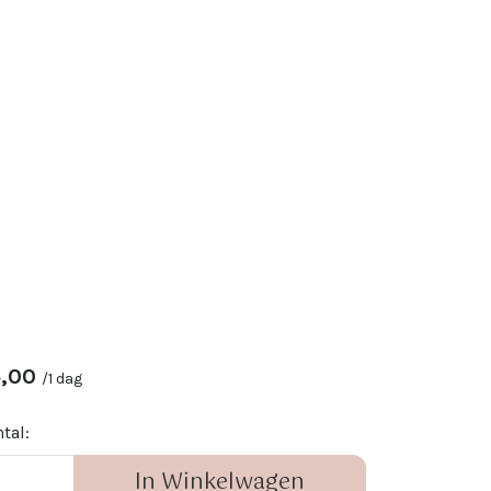
,00
/
1 dag
tal:
In Winkelwagen