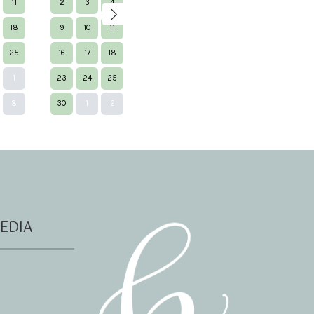
11
2
3
4
5
6
7
8
7
8
9
18
9
10
11
12
13
14
15
14
15
1
25
16
17
18
19
20
21
22
21
22
2
1
23
24
25
26
27
28
29
28
29
3
Next
8
30
1
2
3
4
5
6
4
5
6
EDIA