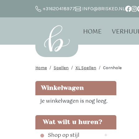
+31620418977
INFO@BRISKED.NL
HOME
VERHUU
Home
Spellen
XL Spellen
Cornhole
Winkelwagen
Je winkelwagen is nog leeg.
Wat wilt u huren?
Shop op stijl