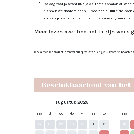
De dag voor je event kun je de items ophalen of laten 
plannen we daarom heen. Bijvoorbeeld: Jullie trouwen 
en we zijn dan ook niet in de loods aanwezig voor het 
Meer lezen over hoe het in zijn werk 
Disclaimer: Dit product is een verhuurproduct en kan gebruikssporen bevatten zoa
Beschikbaarheid van het
augustus 2026
ma
di
wo
do
vr
za
zo
ma
27
28
29
30
31
1
2
31