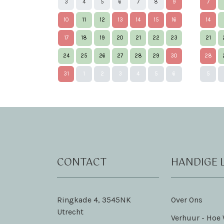
3
4
5
6
7
8
9
7
10
11
12
13
14
15
16
14
17
18
19
20
21
22
23
21
24
25
26
27
28
29
30
28
31
1
2
3
4
5
6
5
CONTACT
HANDIGE 
Ringkade 4, 3545NK
Over Ons
Utrecht
Verhuur - Hoe