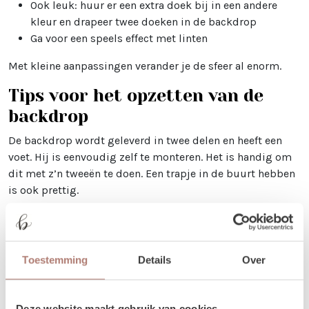
Ook leuk: huur er een extra doek bij in een andere
kleur en drapeer twee doeken in de backdrop
Ga voor een speels effect met linten
Met kleine aanpassingen verander je de sfeer al enorm.
Tips voor het opzetten van de
backdrop
De backdrop wordt geleverd in twee delen en heeft een
voet. Hij is eenvoudig zelf te monteren. Het is handig om
dit met z’n tweeën te doen. Een trapje in de buurt hebben
is ook prettig.
Bekijk altijd even de productfoto’s op de website om te
zien hoe de backdrop in elkaar gezet wordt en hoe het
doek het mooist hangt.
Toestemming
Details
Over
Staat de backdrop op ongelijke grond of waait het hard?
Zet hem dan extra vast met haringen. Deze worden niet
meegeleverd.
Deze website maakt gebruik van cookies