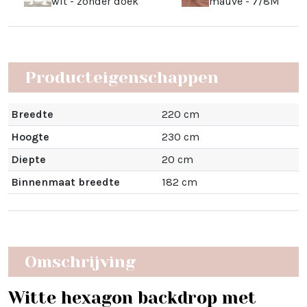
wit - zonder doek
mauve - 7/8M
Producteigenschappen
Breedte
220 cm
Hoogte
230 cm
Diepte
20 cm
Binnenmaat breedte
182 cm
Omschrijving
Witte hexagon backdrop met