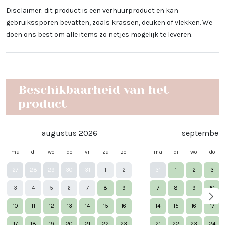
Disclaimer: dit product is een verhuurproduct en kan
gebruikssporen bevatten, zoals krassen, deuken of vlekken. We
doen ons best om alle items zo netjes mogelijk te leveren.
Beschikbaarheid van het
product
augustus 2026
september 
ma
di
wo
do
vr
za
zo
ma
di
wo
do
27
28
29
30
31
1
2
31
1
2
3
3
4
5
6
7
8
9
7
8
9
10
10
11
12
13
14
15
16
14
15
16
17
17
18
19
20
21
22
23
21
22
23
24