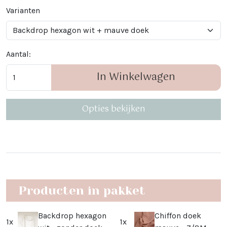
Varianten
Aantal:
In Winkelwagen
Opties bekijken
Producten in pakket
Backdrop hexagon
Chiffon doek
1x
1x