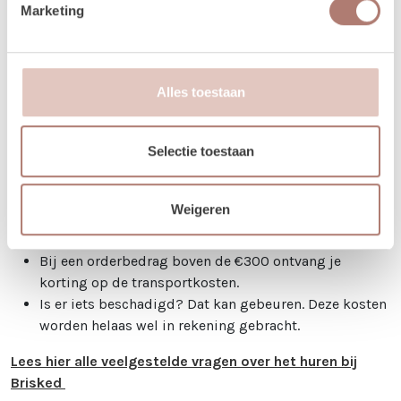
Marketing
Verhuur – hoe werkt het?
Al onze verhuuritems huur je voor 3 dagen, voor de
prijs van 1. Zo heb je alle tijd om op en af te bouwen.
Alles toestaan
Huur je op vrijdag, zaterdag of zondag, dan loopt je
huurperiode tot en met maandag. Kies bij het
Selectie toestaan
reserveren alleen de gebruiksdag.
Betalen kan via iDeal of op factuur. Je boeking is
definitief na betaling.
Weigeren
Je kunt de items laten bezorgen of zelf ophalen in
Utrecht.
Bij een orderbedrag boven de €300 ontvang je
korting op de transportkosten.
Is er iets beschadigd? Dat kan gebeuren. Deze kosten
worden helaas wel in rekening gebracht.
Lees hier alle veelgestelde vragen over het huren bij
Brisked