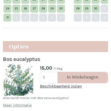
24
25
26
27
28
29
30
28
29
30
1
Nex
31
1
2
3
4
5
6
5
6
7
8
Opties
Bos eucalyptus
15,00
/1 dag
In Winkelwagen
Beschikbaarheid inzien
Alles wordt mooier met deze verse eucalyptus!
Meer informatie