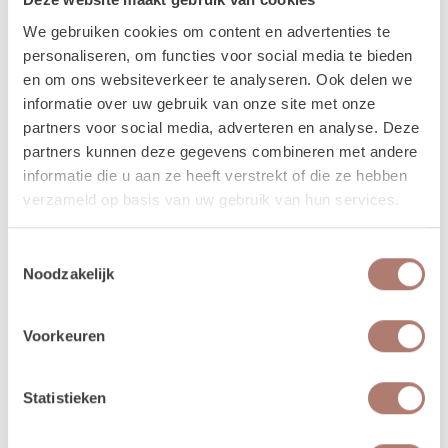
Andere manieren om deze
We gebruiken cookies om content en advertenties te
backdrop te gebruiken
personaliseren, om functies voor social media te bieden
en om ons websiteverkeer te analyseren. Ook delen we
Deze backdrop is veelzijdig en kan op meerdere plekken
informatie over uw gebruik van onze site met onze
worden ingezet:
partners voor social media, adverteren en analyse. Deze
partners kunnen deze gegevens combineren met andere
Achter de taarttafel – staat prachtig op foto’s
informatie die u aan ze heeft verstrekt of die ze hebben
Als welkomstpoort bij een festival- of buitenbruiloft
verzameld op basis van uw gebruik van hun services.
Als achtergrond bij de fotohoek of photobooth
Na de ceremonie opnieuw te gebruiken achter de
Toestemmingsselectie
dinertafel van het bruidspaar
Noodzakelijk
Zo haal je alles uit één backdrop.
Vragen
Voorkeuren
Heb je een vraag over deze backdrop of wil je
stylingadvies? Stuur ons gerust een berichtje. Je kunt ons
Statistieken
bereiken via 06 20 41 89 77 of mail naar
verhuur@brisked.nl. We denken graag met je mee.