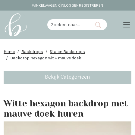
WINKELWAGEN
0
INLOGGEN
REGISTREREN
Home
Backdrops
Stalen Backdrops
Backdrop hexagon wit + mauve doek
Bekijk Categorieën
Witte hexagon backdrop met
mauve doek huren