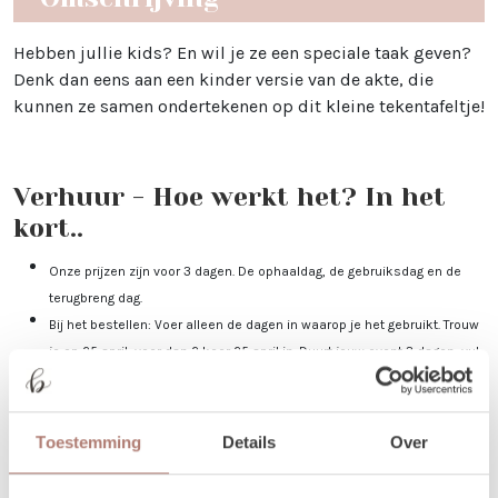
Hebben jullie kids? En wil je ze een speciale taak geven?
Denk dan eens aan een kinder versie van de akte, die
kunnen ze samen ondertekenen op dit kleine tekentafeltje!
Verhuur - Hoe werkt het? In het
kort..
Onze prijzen zijn voor 3 dagen. De ophaaldag, de gebruiksdag en de
terugbreng dag.
Bij het bestellen: Voer alleen de dagen in waarop je het gebruikt. Trouw
je op 25 april, voer dan 2 keer 25 april in. Duurt jouw event 3 dagen, vul
dan 25-27 april in.
Je kunt de items laten bezorgen of zelf in Utrecht komen ophalen.
De dag voor je event kun je de items ophalen of laten bezorgen. De dag
Toestemming
Details
Over
na je event mag het weer terugbrengen, of halen wij het voor je op! Valt
jouw bezorgdag/terugbreng dag in het weekend? Dan plannen we