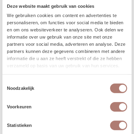
daarom heen. Bijvoorbeeld: Jullie trouwen op zaterdag. De items
Deze website maakt gebruik van cookies
worden dan op vrijdag bezorgd, en op maandag weer opgehaald. De
We gebruiken cookies om content en advertenties te
verhuurchauffeurs rijden niet op zaterdag of zondag en we zijn dan ook
personaliseren, om functies voor social media te bieden
niet in de loods aanwezig voor het ophalen of terugbrengen van de
en om ons websiteverkeer te analyseren. Ook delen we
spullen.
informatie over uw gebruik van onze site met onze
partners voor social media, adverteren en analyse. Deze
Meer lezen over hoe het in zijn werk gaat?
Dat lees je
partners kunnen deze gegevens combineren met andere
hier!
informatie die u aan ze heeft verstrekt of die ze hebben
verzameld op basis van uw gebruik van hun services.
Disclaimer: Dit product is een verhuurproduct en kan gebruikssporen bevatten zoals krassen, deuken
of vlekken. We doen ons best de items zo netjes mogelijk bij je af te leveren.
Toestemmingsselectie
Noodzakelijk
Voorkeuren
Beschikbaarheid van het
product
Statistieken