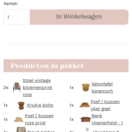
Aantal:
In Winkelwagen
Producten in pakket
Stoel vintage
Salontafel
2x
bloemenprint
1x
botanisch
roze
Poef / kussen
1x
Krukje boho
1x
oker geel
Poef / kussen
Bank
1x
1x
roze print
chesterfield - 1