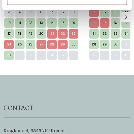
27
28
29
30
31
1
2
31
1
2
3
3
4
5
6
7
8
9
7
8
9
10
10
11
12
13
14
15
16
14
15
16
17
17
18
19
20
21
22
23
21
22
23
24
24
25
26
27
28
29
30
28
29
30
1
Nex
31
1
2
3
4
5
6
5
6
7
8
CONTACT
Ringkade 4, 3545NK Utrecht