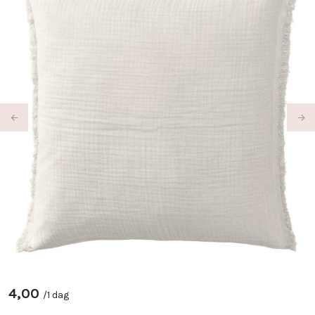
Previous
Ne
4,00
/
1 dag