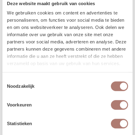
Deze website maakt gebruik van cookies
worden dan op vrijdag bezorgd, en op maandag weer opgehaald. De
We gebruiken cookies om content en advertenties te
verhuurchauffeurs rijden niet op zaterdag of zondag en we zijn dan ook
personaliseren, om functies voor social media te bieden
niet in de loods aanwezig voor het ophalen of terugbrengen van de
en om ons websiteverkeer te analyseren. Ook delen we
spullen.
informatie over uw gebruik van onze site met onze
Meer lezen over hoe het in zijn werk gaat?
Dat lees je
partners voor social media, adverteren en analyse. Deze
hier!
partners kunnen deze gegevens combineren met andere
informatie die u aan ze heeft verstrekt of die ze hebben
verzameld op basis van uw gebruik van hun services.
Disclaimer: Dit product is een verhuurproduct en kan gebruikssporen bevatten zoals krassen, deuken
of vlekken. We doen ons best de items zo netjes mogelijk bij je af te leveren.
Toestemmingsselectie
Noodzakelijk
Voorkeuren
Beschikbaarheid van het
product
Statistieken
augustus 2026
september 