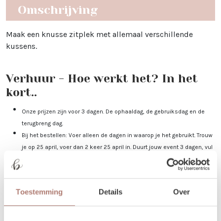
Omschrijving
Maak een knusse zitplek met allemaal verschillende
kussens.
Verhuur - Hoe werkt het? In het
kort..
Onze prijzen zijn voor 3 dagen. De ophaaldag, de gebruiksdag en de
terugbreng dag.
Bij het bestellen: Voer alleen de dagen in waarop je het gebruikt. Trouw
je op 25 april, voer dan 2 keer 25 april in. Duurt jouw event 3 dagen, vul
dan 25-27 april in.
Je kunt de items laten bezorgen of zelf in Utrecht komen ophalen.
De dag voor je event kun je de items ophalen of laten bezorgen. De dag
Toestemming
Details
Over
na je event mag het weer terugbrengen, of halen wij het voor je op! Valt
jouw bezorgdag/terugbreng dag in het weekend? Dan plannen we
daarom heen. Bijvoorbeeld: Jullie trouwen op zaterdag. De items