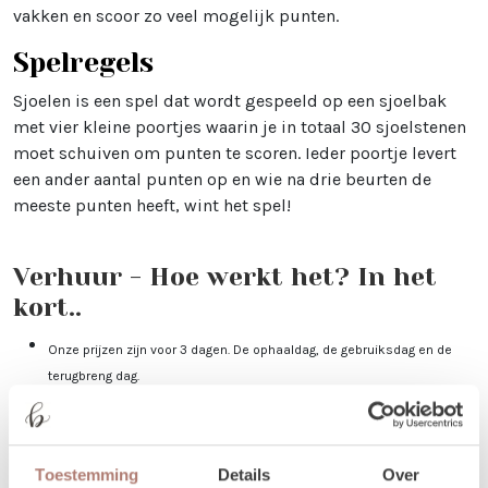
vakken en scoor zo veel mogelijk punten.
Spelregels
Sjoelen is een spel dat wordt gespeeld op een sjoelbak
met vier kleine poortjes waarin je in totaal 30 sjoelstenen
moet schuiven om punten te scoren. Ieder poortje levert
een ander aantal punten op en wie na drie beurten de
meeste punten heeft, wint het spel!
Verhuur - Hoe werkt het? In het
kort..
Onze prijzen zijn voor 3 dagen. De ophaaldag, de gebruiksdag en de
terugbreng dag.
Bij het bestellen: Voer alleen de dagen in waarop je het gebruikt. Trouw
je op 25 april, voer dan 2 keer 25 april in. Duurt jouw event 3 dagen, vul
dan 25-27 april in.
Toestemming
Details
Over
Je kunt de items laten bezorgen of zelf in Utrecht komen ophalen.