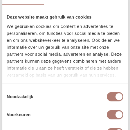
De dag voor je event kun je de items ophalen of laten bezorgen. De dag
na je event mag het weer terugbrengen, of halen wij het voor je op! Valt
Deze website maakt gebruik van cookies
jouw bezorgdag/terugbreng dag in het weekend? Dan plannen we
We gebruiken cookies om content en advertenties te
daarom heen. Bijvoorbeeld: Jullie trouwen op zaterdag. De items
personaliseren, om functies voor social media te bieden
worden dan op vrijdag bezorgd, en op maandag weer opgehaald. De
en om ons websiteverkeer te analyseren. Ook delen we
verhuurchauffeurs rijden niet op zaterdag of zondag en we zijn dan ook
informatie over uw gebruik van onze site met onze
niet in de loods aanwezig voor het ophalen of terugbrengen van de
partners voor social media, adverteren en analyse. Deze
spullen.
partners kunnen deze gegevens combineren met andere
Meer lezen over hoe het in zijn werk gaat?
Dat lees je
informatie die u aan ze heeft verstrekt of die ze hebben
hier!
verzameld op basis van uw gebruik van hun services.
Toestemmingsselectie
Disclaimer: Dit product is een verhuurproduct en kan gebruikssporen bevatten zoals krassen, deuken
Noodzakelijk
of vlekken. We doen ons best de items zo netjes mogelijk bij je af te leveren.
Voorkeuren