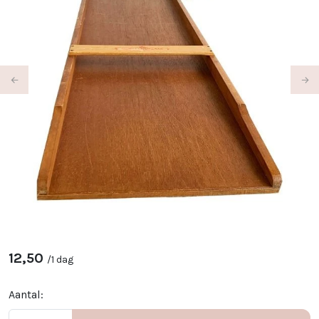
Previous
Ne
12,50
/
1 dag
Aantal: