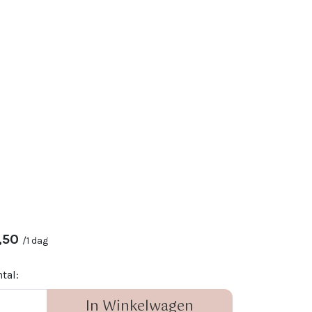
,50
/
1 dag
tal:
In Winkelwagen