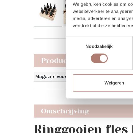
We gebruiken cookies om cont
websiteverkeer te analyseren
media, adverteren en analys
verstrekt of die ze hebben v
Toestemmingsselectie
Noodzakelijk
Producteigenschappen
Magazijn voorraad
Weigeren
Omschrijving
Ringgooien fles