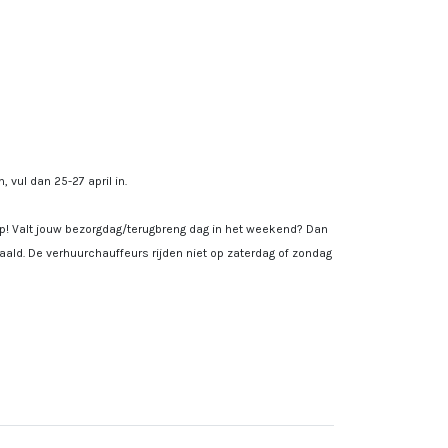
, vul dan 25-27 april in.
 op! Valt jouw bezorgdag/terugbreng dag in het weekend? Dan
ald. De verhuurchauffeurs rijden niet op zaterdag of zondag