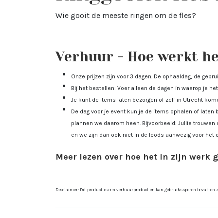
Wie gooit de meeste ringen om de fles?
Verhuur - Hoe werkt het
Onze prijzen zijn voor 3 dagen. De ophaaldag, de gebr
Bij het bestellen: Voer alleen de dagen in waarop je het 
Je kunt de items laten bezorgen of zelf in Utrecht ko
De dag voor je event kun je de items ophalen of laten 
plannen we daarom heen. Bijvoorbeeld: Jullie trouwen 
en we zijn dan ook niet in de loods aanwezig voor het 
Meer lezen over hoe het in zijn werk 
Disclaimer: Dit product is een verhuurproduct en kan gebruikssporen bevatten zoa