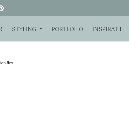
R
STYLING
PORTFOLIO
INSPIRATIE
ien fles