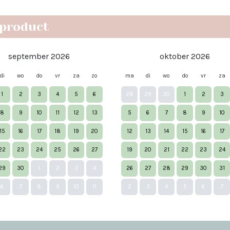
 product
september 2026
oktober 2026
di
wo
do
vr
za
zo
ma
di
wo
do
vr
za
1
2
3
4
5
6
28
29
30
1
2
3
8
9
10
11
12
13
5
6
7
8
9
10
15
16
17
18
19
20
12
13
14
15
16
17
22
23
24
25
26
27
19
20
21
22
23
24
29
30
1
2
3
4
26
27
28
29
30
31
6
7
8
9
10
11
2
3
4
5
6
7