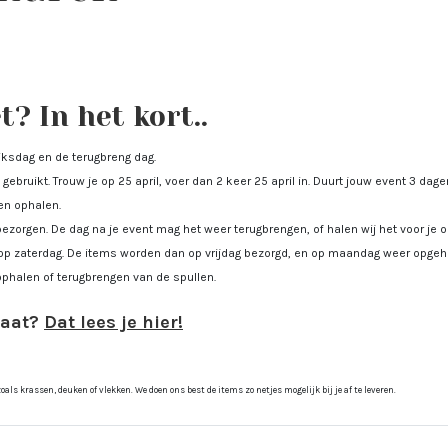
? In het kort..
uiksdag en de terugbreng dag.
gebruikt. Trouw je op 25 april, voer dan 2 keer 25 april in. Duurt jouw event 3 dagen
men ophalen.
bezorgen. De dag na je event mag het weer terugbrengen, of halen wij het voor je
op zaterdag. De items worden dan op vrijdag bezorgd, en op maandag weer opgeha
ophalen of terugbrengen van de spullen.
gaat?
Dat lees je hier!
ls krassen, deuken of vlekken. We doen ons best de items zo netjes mogelijk bij je af te leveren.