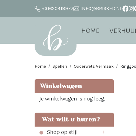
+31620418977
INFO@BRISKED.NL
HOME
VERHUU
Home
Spellen
Ouderwets Vermaak
Ringgoo
Winkelwagen
Je winkelwagen is nog leeg.
Wat wilt u huren?
Shop op stijl