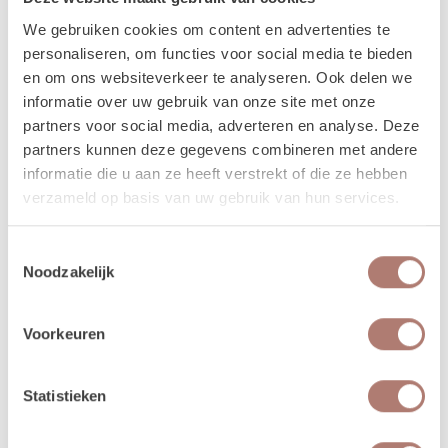
komen ophalen.
We gebruiken cookies om content en advertenties te
personaliseren, om functies voor social media te bieden
We kunnen de order ook voor je bezorgen! Bij een
en om ons websiteverkeer te analyseren. Ook delen we
orderbedrag boven de €300 krijg je korting op de
informatie over uw gebruik van onze site met onze
transportkosten.
partners voor social media, adverteren en analyse. Deze
Is er iets beschadigd? Dat kan gebeuren. Helaas
partners kunnen deze gegevens combineren met andere
moeten we deze kosten wel in rekening brengen.
informatie die u aan ze heeft verstrekt of die ze hebben
verzameld op basis van uw gebruik van hun services.
Lees hier alle veelgestelde vragen over het huren bij
Brisked
.
Toestemmingsselectie
Noodzakelijk
Disclaimer: Dit product is een verhuurproduct en kan gebruikssporen bevatten zoals krassen, deuken
Voorkeuren
of vlekken. We doen ons best de items zo netjes mogelijk bij je af te leveren.
Statistieken
Beschikbaarheid van het