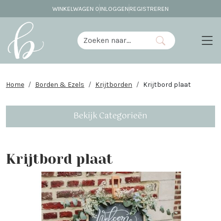
WINKELWAGEN
0
INLOGGEN
REGISTREREN
Home
Borden & Ezels
Krijtborden
Krijtbord plaat
Bekijk Categorieën
Krijtbord plaat