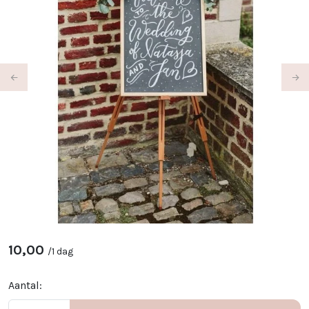
Previous
Ne
10,00
/
1 dag
Aantal: