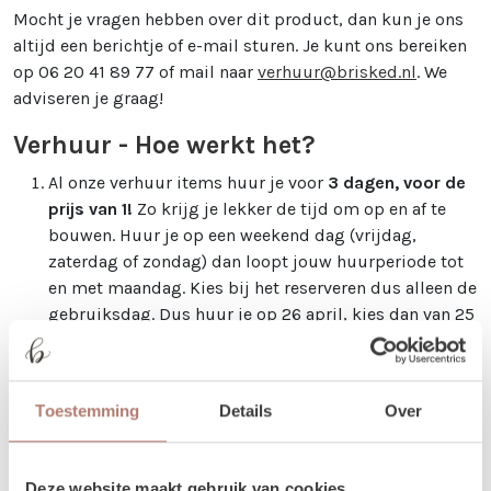
Mocht je vragen hebben over dit product, dan kun je ons
altijd een berichtje of e-mail sturen. Je kunt ons bereiken
op 06 20 41 89 77 of mail naar
verhuur@brisked.nl
. We
adviseren je graag!
Verhuur - Hoe werkt het?
Al onze verhuur items huur je voor
3 dagen, voor de
prijs van 1!
Zo krijg je lekker de tijd om op en af te
bouwen. Huur je op een weekend dag (vrijdag,
zaterdag of zondag) dan loopt jouw huurperiode tot
en met maandag. Kies bij het reserveren dus alleen de
gebruiksdag. Dus huur je op 26 april, kies dan van 25
april t/m 25 april. De andere dagen krijg je van ons
cadeau!
Betalen kan via iDeal of op factuur. Je boeking is
Toestemming
Details
Over
echter pas definitief na betaling.
Je kunt de items laten bezorgen of zelf in Utrecht
Deze website maakt gebruik van cookies