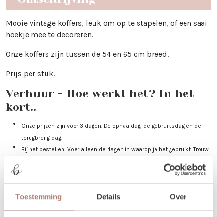
Mooie vintage koffers, leuk om op te stapelen, of een saai
hoekje mee te decoreren.
Onze koffers zijn tussen de 54 en 65 cm breed.
Prijs per stuk.
Verhuur - Hoe werkt het? In het
kort..
Onze prijzen zijn voor 3 dagen. De ophaaldag, de gebruiksdag en de
terugbreng dag.
Bij het bestellen: Voer alleen de dagen in waarop je het gebruikt. Trouw
je op 25 april, voer dan 2 keer 25 april in. Duurt jouw event 3 dagen, vul
dan 25-27 april in.
Je kunt de items laten bezorgen of zelf in Utrecht komen ophalen.
Toestemming
Details
Over
De dag voor je event kun je de items ophalen of laten bezorgen. De dag
na je event mag het weer terugbrengen, of halen wij het voor je op! Valt