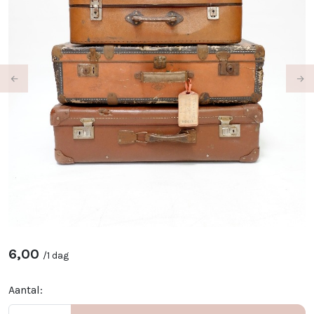
Previous
Ne
6,00
/
1 dag
Aantal: