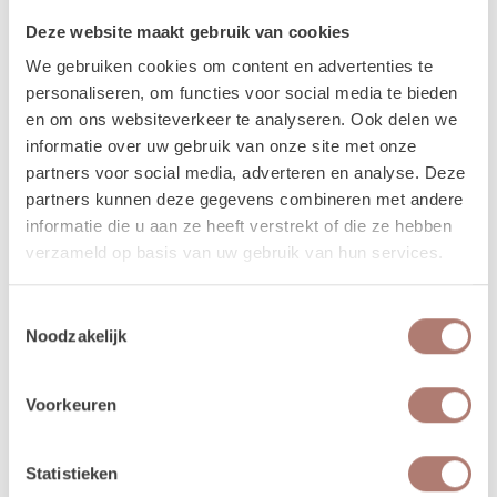
jouw bezorgdag/terugbreng dag in het weekend? Dan plannen we
Deze website maakt gebruik van cookies
daarom heen. Bijvoorbeeld: Jullie trouwen op zaterdag. De items
worden dan op vrijdag bezorgd, en op maandag weer opgehaald. De
We gebruiken cookies om content en advertenties te
verhuurchauffeurs rijden niet op zaterdag of zondag en we zijn dan ook
personaliseren, om functies voor social media te bieden
niet in de loods aanwezig voor het ophalen of terugbrengen van de
en om ons websiteverkeer te analyseren. Ook delen we
spullen.
informatie over uw gebruik van onze site met onze
partners voor social media, adverteren en analyse. Deze
Meer lezen over hoe het in zijn werk gaat?
Dat lees je
partners kunnen deze gegevens combineren met andere
hier!
informatie die u aan ze heeft verstrekt of die ze hebben
verzameld op basis van uw gebruik van hun services.
Disclaimer: Dit product is een verhuurproduct en kan gebruikssporen bevatten zoals krassen, deuken
Toestemmingsselectie
of vlekken. We doen ons best de items zo netjes mogelijk bij je af te leveren.
Noodzakelijk
Voorkeuren
Beschikbaarheid van het
product
Statistieken