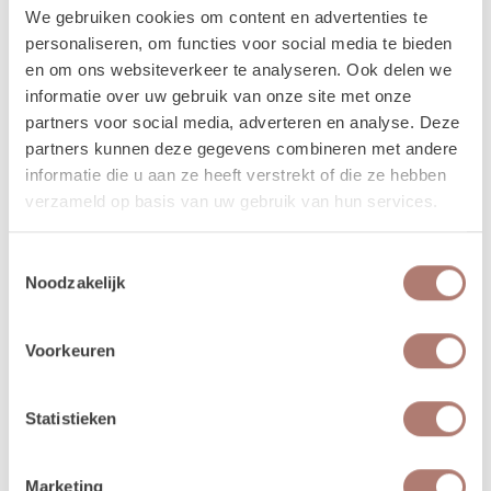
niet in de loods aanwezig voor het ophalen of terugbrengen van de
We gebruiken cookies om content en advertenties te
spullen.
personaliseren, om functies voor social media te bieden
en om ons websiteverkeer te analyseren. Ook delen we
Meer lezen over hoe het in zijn werk gaat?
Dat lees je
informatie over uw gebruik van onze site met onze
hier!
partners voor social media, adverteren en analyse. Deze
partners kunnen deze gegevens combineren met andere
informatie die u aan ze heeft verstrekt of die ze hebben
Disclaimer: Dit product is een verhuurproduct en kan gebruikssporen bevatten zoals krassen, deuken
verzameld op basis van uw gebruik van hun services.
of vlekken. We doen ons best de items zo netjes mogelijk bij je af te leveren.
Toestemmingsselectie
Noodzakelijk
Beschikbaarheid van het
Voorkeuren
product
Statistieken
augustus 2026
september 
ma
di
wo
do
vr
za
zo
ma
di
wo
do
Marketing