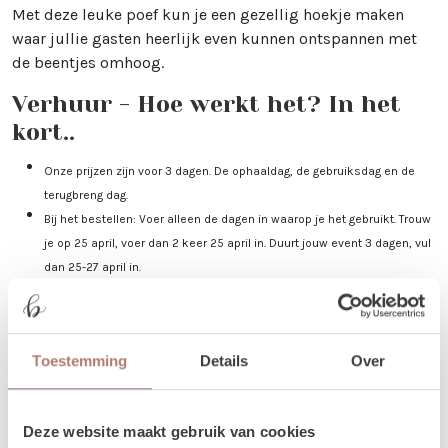
Met deze leuke poef kun je een gezellig hoekje maken
waar jullie gasten heerlijk even kunnen ontspannen met
de beentjes omhoog.
Verhuur - Hoe werkt het? In het
kort..
Onze prijzen zijn voor 3 dagen. De ophaaldag, de gebruiksdag en de
terugbreng dag.
Bij het bestellen: Voer alleen de dagen in waarop je het gebruikt. Trouw
je op 25 april, voer dan 2 keer 25 april in. Duurt jouw event 3 dagen, vul
dan 25-27 april in.
Je kunt de items laten bezorgen of zelf in Utrecht komen ophalen.
De dag voor je event kun je de items ophalen of laten bezorgen. De dag
na je event mag het weer terugbrengen, of halen wij het voor je op! Valt
Toestemming
Details
Over
jouw bezorgdag/terugbreng dag in het weekend? Dan plannen we
daarom heen. Bijvoorbeeld: Jullie trouwen op zaterdag. De items
worden dan op vrijdag bezorgd, en op maandag weer opgehaald. De
Deze website maakt gebruik van cookies
verhuurchauffeurs rijden niet op zaterdag of zondag en we zijn dan ook