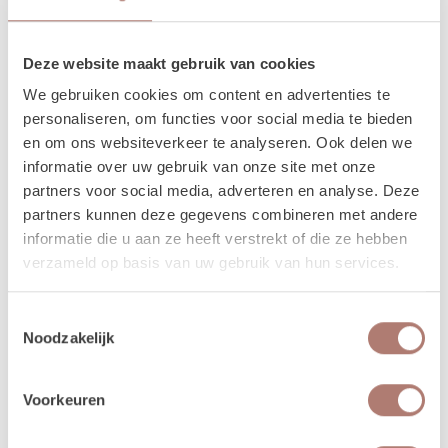
na je event mag het weer terugbrengen, of halen wij het voor je op! Valt
jouw bezorgdag/terugbreng dag in het weekend? Dan plannen we
daarom heen. Bijvoorbeeld: Jullie trouwen op zaterdag. De items
Deze website maakt gebruik van cookies
worden dan op vrijdag bezorgd, en op maandag weer opgehaald. De
We gebruiken cookies om content en advertenties te
verhuurchauffeurs rijden niet op zaterdag of zondag en we zijn dan ook
personaliseren, om functies voor social media te bieden
niet in de loods aanwezig voor het ophalen of terugbrengen van de
en om ons websiteverkeer te analyseren. Ook delen we
spullen.
informatie over uw gebruik van onze site met onze
partners voor social media, adverteren en analyse. Deze
Meer lezen over hoe het in zijn werk gaat?
Dat lees je
partners kunnen deze gegevens combineren met andere
hier!
informatie die u aan ze heeft verstrekt of die ze hebben
verzameld op basis van uw gebruik van hun services.
Toestemmingsselectie
Disclaimer: Dit product is een verhuurproduct en kan gebruikssporen bevatten zoals krassen, deuken
Noodzakelijk
of vlekken. We doen ons best de items zo netjes mogelijk bij je af te leveren.
Voorkeuren