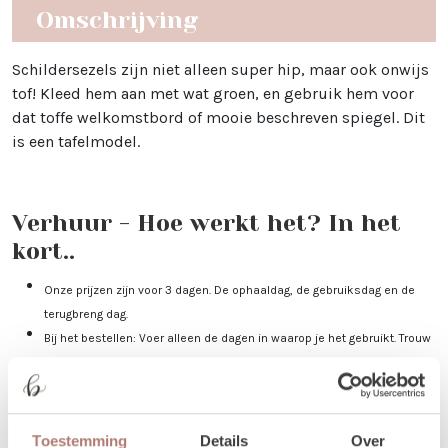
Omschrijving
Schildersezels zijn niet alleen super hip, maar ook onwijs
tof! Kleed hem aan met wat groen, en gebruik hem voor
dat toffe welkomstbord of mooie beschreven spiegel. Dit
is een tafelmodel.
Verhuur - Hoe werkt het? In het
kort..
Onze prijzen zijn voor 3 dagen. De ophaaldag, de gebruiksdag en de
terugbreng dag.
Bij het bestellen: Voer alleen de dagen in waarop je het gebruikt. Trouw
je op 25 april, voer dan 2 keer 25 april in. Duurt jouw event 3 dagen, vul
dan 25-27 april in.
Je kunt de items laten bezorgen of zelf in Utrecht komen ophalen.
De dag voor je event kun je de items ophalen of laten bezorgen. De dag
Toestemming
Details
Over