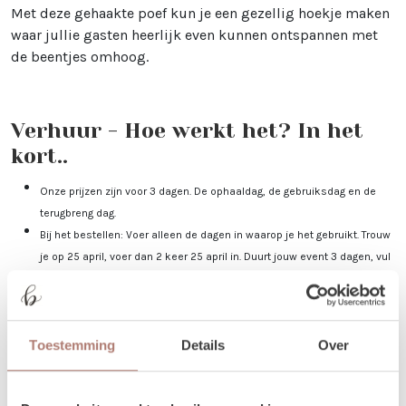
Met deze gehaakte poef kun je een gezellig hoekje maken
waar jullie gasten heerlijk even kunnen ontspannen met
de beentjes omhoog.
Verhuur - Hoe werkt het? In het
kort..
Onze prijzen zijn voor 3 dagen. De ophaaldag, de gebruiksdag en de
terugbreng dag.
Bij het bestellen: Voer alleen de dagen in waarop je het gebruikt. Trouw
je op 25 april, voer dan 2 keer 25 april in. Duurt jouw event 3 dagen, vul
dan 25-27 april in.
Je kunt de items laten bezorgen of zelf in Utrecht komen ophalen.
De dag voor je event kun je de items ophalen of laten bezorgen. De dag
Toestemming
Details
Over
na je event mag het weer terugbrengen, of halen wij het voor je op! Valt
jouw bezorgdag/terugbreng dag in het weekend? Dan plannen we
daarom heen. Bijvoorbeeld: Jullie trouwen op zaterdag. De items