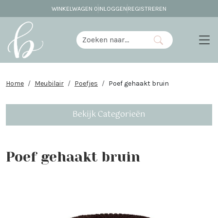
WINKELWAGEN
0
INLOGGEN
REGISTREREN
Home
Meubilair
Poefjes
Poef gehaakt bruin
Bekijk Categorieën
Poef gehaakt bruin