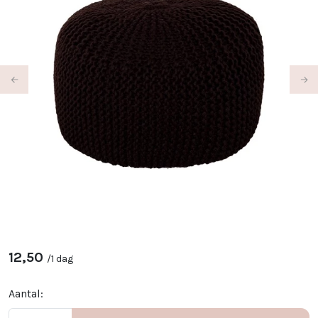
Previous
Ne
12,50
/
1 dag
Aantal: