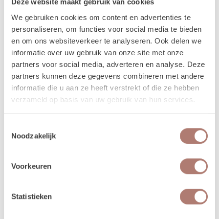
Deze website maakt gebruik van cookies
worden dan op vrijdag bezorgd, en op maandag weer opgehaald. De
verhuurchauffeurs rijden niet op zaterdag of zondag en we zijn dan ook
We gebruiken cookies om content en advertenties te
niet in de loods aanwezig voor het ophalen of terugbrengen van de
personaliseren, om functies voor social media te bieden
spullen.
en om ons websiteverkeer te analyseren. Ook delen we
informatie over uw gebruik van onze site met onze
Meer lezen over hoe het in zijn werk gaat?
Dat lees je
partners voor social media, adverteren en analyse. Deze
hier!
partners kunnen deze gegevens combineren met andere
informatie die u aan ze heeft verstrekt of die ze hebben
verzameld op basis van uw gebruik van hun services.
Disclaimer: Dit product is een verhuurproduct en kan gebruikssporen bevatten zoals krassen, deuken
of vlekken. We doen ons best de items zo netjes mogelijk bij je af te leveren.
Toestemmingsselectie
Noodzakelijk
Voorkeuren
Beschikbaarheid van het
product
Statistieken
augustus 2026
september 