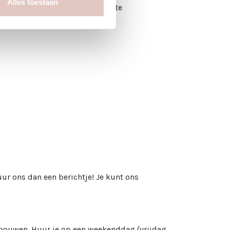
Alles toestaan
mte en voegt warmte toe zonder te
.
uur ons dan een berichtje! Je kunt ons
te bouwen. Huur je op een weekenddag (vrijdag,