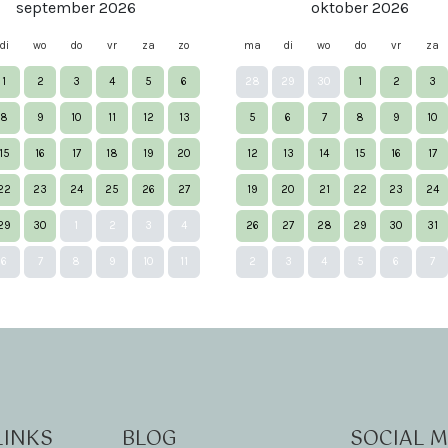
september 2026
oktober 2026
di
wo
do
vr
za
zo
ma
di
wo
do
vr
za
1
2
3
4
5
6
28
29
30
1
2
3
8
9
10
11
12
13
5
6
7
8
9
10
15
16
17
18
19
20
12
13
14
15
16
17
22
23
24
25
26
27
19
20
21
22
23
24
29
30
1
2
3
4
26
27
28
29
30
31
6
7
8
9
10
11
2
3
4
5
6
7
LINKS
BLOG
SOCIAL M