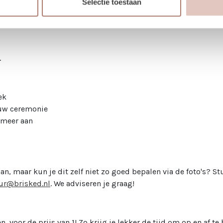
Selectie toestaan
 diners of intieme feesten. Keet brengt verbinding in de rui
tan lantaarns
of
manden met pampas
om de look af te maken
.
ek
ouw ceremonie
t meer aan
aan, maar kun je dit zelf niet zo goed bepalen via de foto's? St
ur@brisked.nl
. We adviseren je graag!
, voor de prijs van 1! Zo krijg je lekker de tijd om op en af 