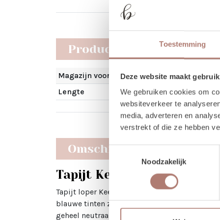
Toestemming
Producteigenschappen
Magazijn voorraad
Deze website maakt gebruik
Lengte
We gebruiken cookies om cont
websiteverkeer te analyseren
media, adverteren en analys
verstrekt of die ze hebben v
Omschrijving
Toestemmingsselectie
Noodzakelijk
Tapijt Keet huren
Tapijt loper Keet bestaat uit een samengestel
blauwe tinten zorgen voor een rustige, warme u
geheel neutraal en elegant blijft. Deze tapijt