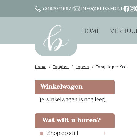
+31620418977
INFO@BRISKED.NL
HOME
VERHUU
Home
Tapijten
Lopers
Tapijt loper Keet
Winkelwagen
Je winkelwagen is nog leeg.
Wat wilt u huren?
Shop op stijl