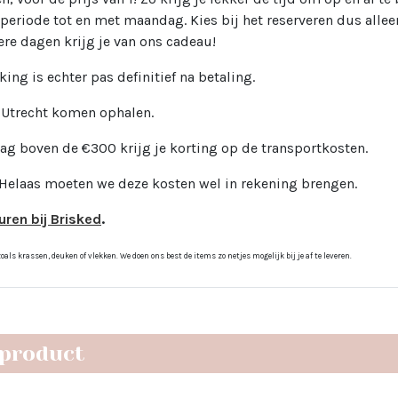
periode tot en met maandag. Kies bij het reserveren dus allee
ere dagen krijg je van ons cadeau!
king is echter pas definitief na betaling.
n Utrecht komen ophalen.
rag boven de €300 krijg je korting op de transportkosten.
 Helaas moeten we deze kosten wel in rekening brengen.
uren bij Brisked
.
ls krassen, deuken of vlekken. We doen ons best de items zo netjes mogelijk bij je af te leveren.
 product