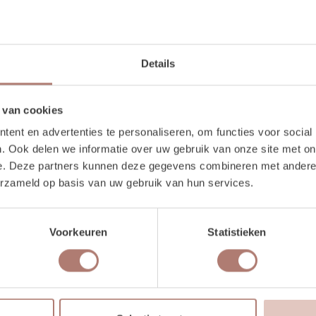
Details
1 stuks
 van cookies
380 cm
ent en advertenties te personaliseren, om functies voor social
. Ook delen we informatie over uw gebruik van onze site met on
e. Deze partners kunnen deze gegevens combineren met andere i
erzameld op basis van uw gebruik van hun services.
Voorkeuren
Statistieken
de combinatie van vier verschillende tapijten die helemaal op 
itstraling. Door de mix van patronen en structuren krijgt de l
 loper is ideaal voor het creëren van een sfeervol en verwelkom