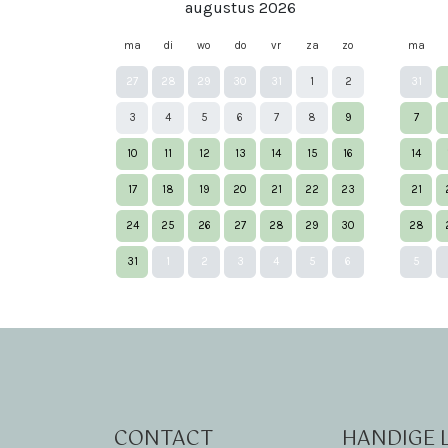
augustus 2026
ma
di
wo
do
vr
za
zo
ma
27
28
29
30
31
1
2
31
3
4
5
6
7
8
9
7
10
11
12
13
14
15
16
14
17
18
19
20
21
22
23
21
24
25
26
27
28
29
30
28
31
1
2
3
4
5
6
5
CONTACT
HANDIGE 