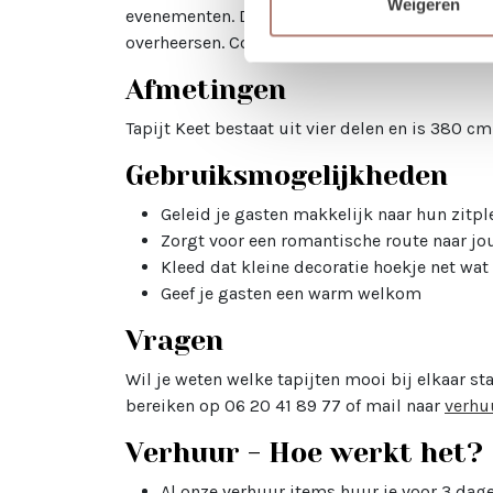
Weigeren
evenementen. Denk aan bruiloften, ceremonies,
overheersen.
Combineer de loper met leuke
ro
Afmetingen
Tapijt Keet bestaat uit vier delen en is 380 cm
Gebruiksmogelijkheden
Geleid je gasten makkelijk naar hun zitpl
Zorgt voor een romantische route naar j
Kleed dat kleine decoratie hoekje net wa
Geef je gasten een warm welkom
Vragen
Wil je weten welke tapijten mooi bij elkaar st
bereiken op 06 20 41 89 77 of mail naar
verhu
Verhuur - Hoe werkt het?
Al onze verhuur items huur je voor 3 dagen