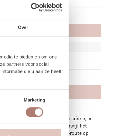
Over
 media te bieden en om ons
ze partners voor social
nformatie die u aan ze heeft
Marketing
elkaar zijn afgestemd. De zachte crème, en
oper een speelse uitstraling terwijl het
ent gangpad of een stijlvolle looproute op