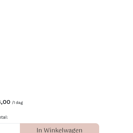
8,00
/
1 dag
tal:
In Winkelwagen