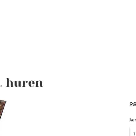
t huren
2
Aan