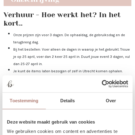
Verhuur - Hoe werkt het? In het
kort..
Onze prijzen zijn voor 3 dagen. De ophaaldag, de gebruiksdag en de
terugbreng dag.
Bij het bestellen: Voer alleen de dagen in waarop je het gebruikt. Trouw
je op 25 april, voer dan 2 keer 25 april in. Duurt jouw event 3 dagen, vul
dan 25-27 april in.
Je kunt de items laten bezorgen of zelf in Utrecht komen ophalen.
De dag voor je event kun je de items ophalen of laten bezorgen. De dag
na je event mag het weer terugbrengen, of halen wij het voor je op! Valt
jouw bezorgdag/terugbreng dag in het weekend? Dan plannen we
Toestemming
Details
Over
daarom heen. Bijvoorbeeld: Jullie trouwen op zaterdag. De items
worden dan op vrijdag bezorgd, en op maandag weer opgehaald. De
verhuurchauffeurs rijden niet op zaterdag of zondag en we zijn dan ook
Deze website maakt gebruik van cookies
niet in de loods aanwezig voor het ophalen of terugbrengen van de
spullen.
We gebruiken cookies om content en advertenties te