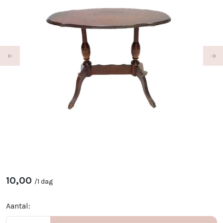
Previous
Ne
10,00
/
1 dag
Aantal: