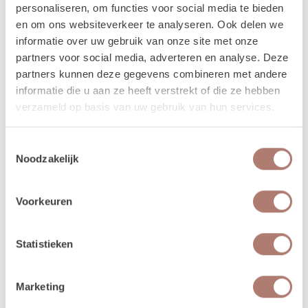
personaliseren, om functies voor social media te bieden
Meer lezen over hoe het in zijn werk gaat?
Dat lees je
en om ons websiteverkeer te analyseren. Ook delen we
hier!
informatie over uw gebruik van onze site met onze
partners voor social media, adverteren en analyse. Deze
partners kunnen deze gegevens combineren met andere
Disclaimer: Dit product is een verhuurproduct en kan gebruikssporen bevatten zoals krassen, deuken
informatie die u aan ze heeft verstrekt of die ze hebben
of vlekken. We doen ons best de items zo netjes mogelijk bij je af te leveren.
verzameld op basis van uw gebruik van hun services.
Toestemmingsselectie
Noodzakelijk
Beschikbaarheid van het
product
Voorkeuren
augustus 2026
september 
Statistieken
ma
di
wo
do
vr
za
zo
ma
di
wo
do
27
28
29
30
31
1
2
31
1
2
3
Marketing
3
4
5
6
7
8
9
7
8
9
10