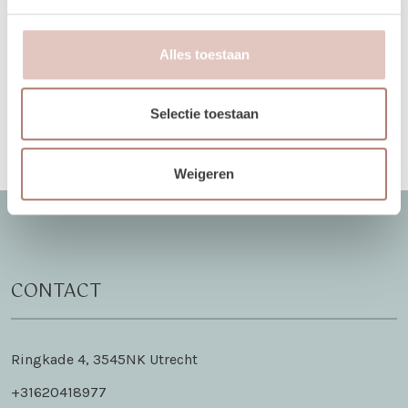
10
11
12
13
14
15
16
14
15
16
17
Alles toestaan
17
18
19
20
21
22
23
21
22
23
24
24
25
26
27
28
29
30
28
29
30
1
Nex
Selectie toestaan
31
1
2
3
4
5
6
5
6
7
8
Weigeren
CONTACT
Ringkade 4, 3545NK Utrecht
+31620418977