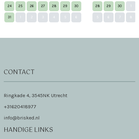
24
25
26
27
28
29
30
28
29
30
1
Nex
31
1
2
3
4
5
6
5
6
7
8
CONTACT
Ringkade 4, 3545NK Utrecht
+31620418977
info@brisked.nl
HANDIGE LINKS