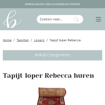
WINKELWAGEN
0
INLOGGEN
REGISTREREN
Home
Tapijten
Lopers
Tapijt loper Rebecca
Bekijk Categorieën
Tapijt loper Rebecca huren