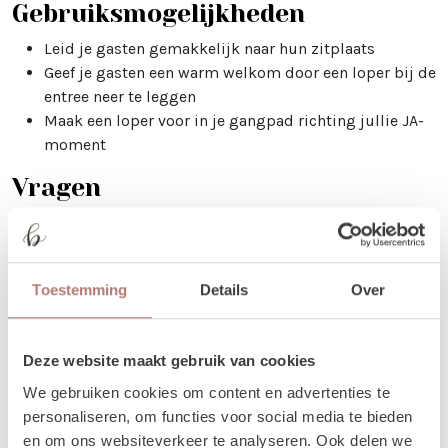
Gebruiksmogelijkheden
Leid je gasten gemakkelijk naar hun zitplaats
Geef je gasten een warm welkom door een loper bij de
entree neer te leggen
Maak een loper voor in je gangpad richting jullie JA-
moment
Vragen
Wil je weten welke tapijten mooi bij elkaar staan, maar
kun je dit zelf niet zo goed bepalen via de foto's? Stuur
ons dan een berichtje! Je kunt ons bereiken op 06 20 41 89
Toestemming
Details
Over
77 of mail naar
verhuur@brisked.nl
. We adviseren je
graag!
Verhuur - Hoe werkt het?
Deze website maakt gebruik van cookies
We gebruiken cookies om content en advertenties te
Al onze verhuur items huur je voor 3 dagen, voor de
personaliseren, om functies voor social media te bieden
prijs van 1! Zo krijg je lekker de tijd om op en af te
en om ons websiteverkeer te analyseren. Ook delen we
bouwen. Huur je op een weekenddag (vrijdag,