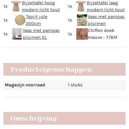
Bijzettafel hoog
Bijzettafel laag
1x
1x
modern licht hout
modern licht hout
Tapijt jute
Vaas met pampas
1x
1x
200cm
pluimen
Vaas met pampas
Chiffon doek
1x
1x
pluimen XL
mauve - 7/8M
Producteigenschappen
Magazijn voorraad
1 stuks
Omschrijving