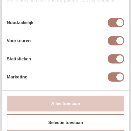
verzameld op basis van uw gebruik van hun services.
Al onze verhuur items huur je voor 3 dagen, voor de
prijs van 1! Zo krijg je lekker de tijd om op en af te
Toestemmingsselectie
bouwen. Huur je op een weekenddag (vrijdag,
Noodzakelijk
zaterdag, of zondag) dan loopt jouw huurperiode tot
en met maandag. Kies bij het reserveren dus alleen de
gebruiksdag. Dus huur je op 25 april, kies dan van 25
Voorkeuren
april t/m 25 april. De andere dagen krijg je van ons
cadeau!
Statistieken
Betalen kan via iDeal of op factuur. Je boeking is
echter pas definitief na betaling.
Marketing
Je kunt de items laten bezorgen of zelf in Utrecht
komen ophalen.
Kies je voor bezorging? Bij een orderbedrag boven de
Alles toestaan
€300 krijg je korting op de transportkosten.
Is er iets beschadigd? Dat kan gebeuren. Helaas
Selectie toestaan
moeten we deze kosten wel in rekening brengen.