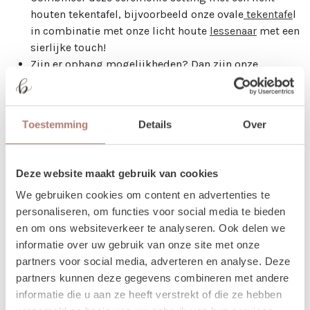
houten tekentafel, bijvoorbeeld onze ovale
tekentafe
l
in combinatie met onze licht houte
lessenaar
met een
sierlijke touch!
Zijn er ophang mogelijkheden? Dan zijn onze
lampionnen in bijvoorbeeld
goud
of
lichtroze
perfect
voor deze look.
Lichtsnoeren
kunnen hier altijd mooi
mee gecombineerd worden.
Toestemming
Details
Over
Vragen
Geeft de website aan dat deze set niet beschikbaar is?
Deze website maakt gebruik van cookies
Neem dan gerust contact met ons op. Het kan zijn dat één
We gebruiken cookies om content en advertenties te
product niet op voorraad is, maar voor veel items hebben
personaliseren, om functies voor social media te bieden
wij een passend alternatief. Heb je andere vragen? We
en om ons websiteverkeer te analyseren. Ook delen we
denken graag met je mee. Stuur ons gerust een
informatie over uw gebruik van onze site met onze
berichtje!
Je kunt ons bereiken op 06 20 41 89 77 of mail
partners voor social media, adverteren en analyse. Deze
naar verhuur@brisked.nl. We adviseren je graag!
partners kunnen deze gegevens combineren met andere
Verhuur - Hoe werkt het?
informatie die u aan ze heeft verstrekt of die ze hebben