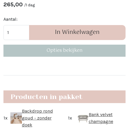
265,00
/
1 dag
Aantal:
In Winkelwagen
Opties bekijken
Producten in pakket
Backdrop rond
Bank velvet
1x
goud - zonder
1x
champagne
doek