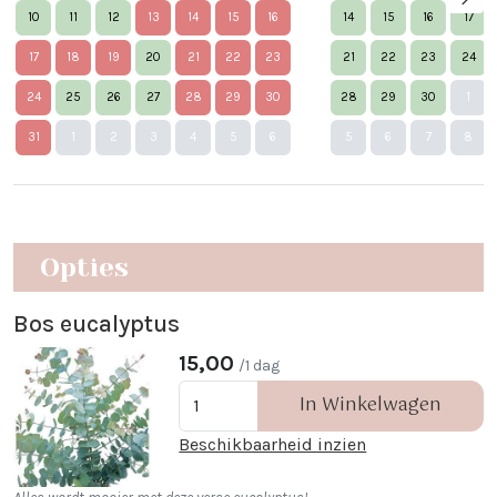
10
11
12
13
14
15
16
14
15
16
17
17
18
19
20
21
22
23
21
22
23
24
24
25
26
27
28
29
30
28
29
30
1
Nex
31
1
2
3
4
5
6
5
6
7
8
Opties
Bos eucalyptus
15,00
/1 dag
In Winkelwagen
Beschikbaarheid inzien