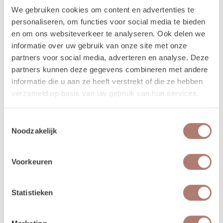
We gebruiken cookies om content en advertenties te
niet in de loods aanwezig voor het ophalen of terugbrengen van de
personaliseren, om functies voor social media te bieden
spullen.
en om ons websiteverkeer te analyseren. Ook delen we
Meer lezen over hoe het in zijn werk gaat?
Dat lees je
informatie over uw gebruik van onze site met onze
hier!
partners voor social media, adverteren en analyse. Deze
partners kunnen deze gegevens combineren met andere
informatie die u aan ze heeft verstrekt of die ze hebben
Disclaimer: Dit product is een verhuurproduct en kan gebruikssporen bevatten zoals krassen, deuken
verzameld op basis van uw gebruik van hun services.
of vlekken. We doen ons best de items zo netjes mogelijk bij je af te leveren.
Toestemmingsselectie
Noodzakelijk
Beschikbaarheid van het
Voorkeuren
product
Statistieken
augustus 2026
september 
ma
di
wo
do
vr
za
zo
ma
di
wo
do