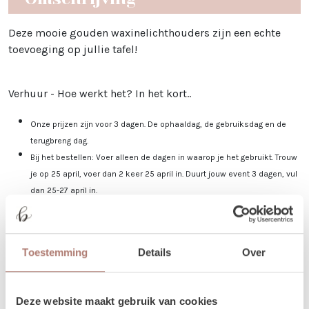
Deze mooie gouden waxinelichthouders zijn een echte
toevoeging op jullie tafel!
Verhuur - Hoe werkt het? In het kort..
Onze prijzen zijn voor 3 dagen. De ophaaldag, de gebruiksdag en de
terugbreng dag.
Bij het bestellen: Voer alleen de dagen in waarop je het gebruikt. Trouw
je op 25 april, voer dan 2 keer 25 april in. Duurt jouw event 3 dagen, vul
dan 25-27 april in.
Je kunt de items laten bezorgen of zelf in Utrecht komen ophalen.
De dag voor je event kun je de items ophalen of laten bezorgen. De dag
na je event mag het weer terugbrengen, of halen wij het voor je op! Valt
Toestemming
Details
Over
jouw bezorgdag/terugbreng dag in het weekend? Dan plannen we
daarom heen. Bijvoorbeeld: Jullie trouwen op zaterdag. De items
worden dan op vrijdag bezorgd, en op maandag weer opgehaald. De
Deze website maakt gebruik van cookies
verhuurchauffeurs rijden niet op zaterdag of zondag en we zijn dan ook