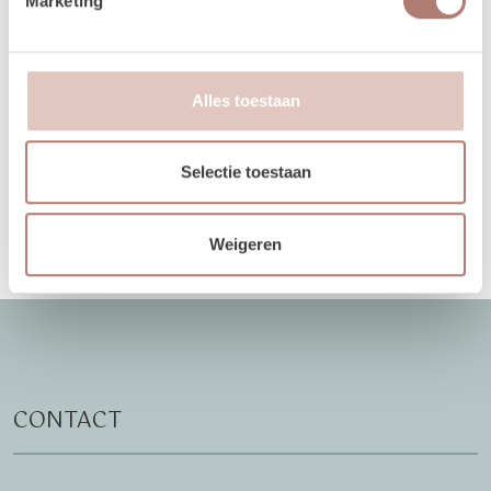
Marketing
27
28
29
30
31
1
2
31
1
2
3
3
4
5
6
7
8
9
7
8
9
10
Alles toestaan
10
11
12
13
14
15
16
14
15
16
17
17
18
19
20
21
22
23
21
22
23
24
Selectie toestaan
24
25
26
27
28
29
30
28
29
30
1
Nex
31
1
2
3
4
5
6
5
6
7
8
Weigeren
CONTACT