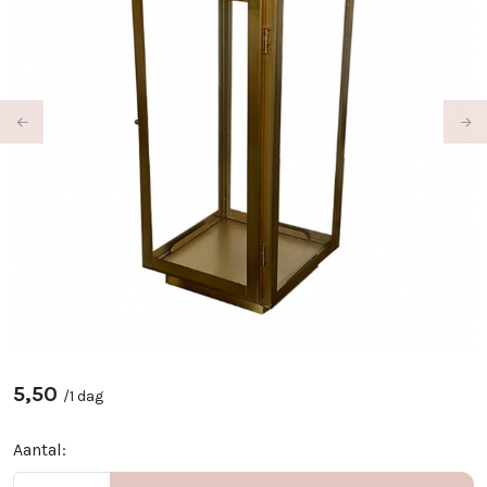
Previous
Ne
5,50
/
1 dag
Aantal: