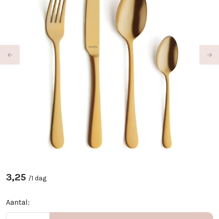
Previous
Ne
3,25
/
1 dag
Aantal: