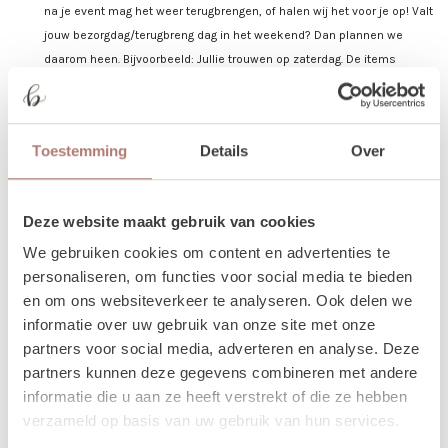
na je event mag het weer terugbrengen, of halen wij het voor je op! Valt
jouw bezorgdag/terugbreng dag in het weekend? Dan plannen we
daarom heen. Bijvoorbeeld: Jullie trouwen op zaterdag. De items
worden dan op vrijdag bezorgd, en op maandag weer opgehaald. De
verhuurchauffeurs rijden niet op zaterdag of zondag en we zijn dan ook
niet in de loods aanwezig voor het ophalen of terugbrengen van de
Toestemming
Details
Over
spullen.
Meer lezen over hoe het in zijn werk gaat?
Dat lees je
Deze website maakt gebruik van cookies
hier!
We gebruiken cookies om content en advertenties te
personaliseren, om functies voor social media te bieden
Disclaimer: Dit product is een verhuurproduct en kan gebruikssporen bevatten zoals krassen, deuken
en om ons websiteverkeer te analyseren. Ook delen we
of vlekken. We doen ons best de items zo netjes mogelijk bij je af te leveren.
informatie over uw gebruik van onze site met onze
partners voor social media, adverteren en analyse. Deze
partners kunnen deze gegevens combineren met andere
informatie die u aan ze heeft verstrekt of die ze hebben
verzameld op basis van uw gebruik van hun services.
Beschikbaarheid van het