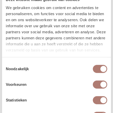
verhuurchauffeurs rijden niet op zaterdag of zondag en we zijn dan ook
We gebruiken cookies om content en advertenties te
niet in de loods aanwezig voor het ophalen of terugbrengen van de
personaliseren, om functies voor social media te bieden
spullen.
en om ons websiteverkeer te analyseren. Ook delen we
informatie over uw gebruik van onze site met onze
Meer lezen over hoe het in zijn werk gaat?
Dat lees je
partners voor social media, adverteren en analyse. Deze
hier!
partners kunnen deze gegevens combineren met andere
informatie die u aan ze heeft verstrekt of die ze hebben
verzameld op basis van uw gebruik van hun services.
Disclaimer: Dit product is een verhuurproduct en kan gebruikssporen bevatten zoals krassen, deuken
of vlekken. We doen ons best de items zo netjes mogelijk bij je af te leveren.
Toestemmingsselectie
Noodzakelijk
Beschikbaarheid van het
Voorkeuren
product
Statistieken
augustus 2026
september 