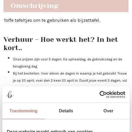
Omschrijving
Toffe tafeltjes om te gebruiken als bijzettafel.
Verhuur - Hoe werkt het? In het
kort..
Onze prijzen zijn voor 3 dagen. De ophaaldag, de gebruiksdag en de
terugbreng dag.
Bij het bestellen: Voer alleen de dagen in waarop je het gebruikt. Trouw
je op 25 april, voer dan 2 keer 25 april in. Duurt jouw event 3 dagen, vul
dan 25-27 april in.
Je kunt de items laten bezorgen of zelf in Utrecht komen ophalen.
De dag voor je event kun je de items ophalen of laten bezorgen. De dag
na je event mag het weer terugbrengen, of halen wij het voor je op! Valt
Toestemming
Details
Over
jouw bezorgdag/terugbreng dag in het weekend? Dan plannen we
daarom heen. Bijvoorbeeld: Jullie trouwen op zaterdag. De items
worden dan op vrijdag bezorgd, en op maandag weer opgehaald. De
Deze website maakt gebruik van cookies