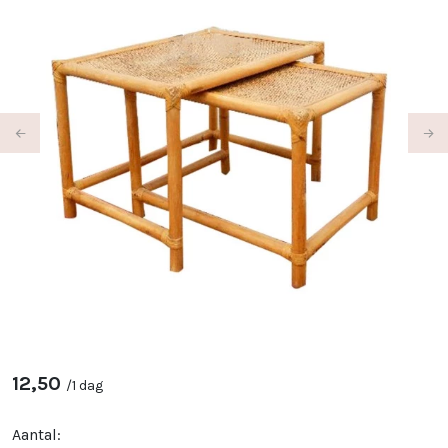
Previous
Ne
12,50
/
1 dag
Aantal: