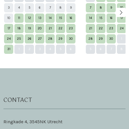
3
4
5
6
7
8
9
7
8
9
10
10
11
12
13
14
15
16
14
15
16
17
17
18
19
20
21
22
23
21
22
23
24
24
25
26
27
28
29
30
28
29
30
1
Nex
31
1
2
3
4
5
6
5
6
7
8
CONTACT
Ringkade 4, 3545NK Utrecht