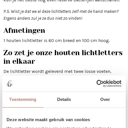
P.S. Wist je dat we al deze lichtletters zelf met de hand maken?
Ergens anders zul je ze dus niet zo vinden!
Afmetingen
1 houten lichtletter is 60 cm breed en 100 cm hoog.
Zo zet je onze houten lichtletters
in elkaar
De lichtletter wordt geleverd met twee losse voeten,
inclusief moer en boutje. Deze bevestig je eenvoudig aan
de onderkant van de letter, zodat hij stevig kan staan.
Binnen een paar minuten is alles klaar voor gebruik!
Benieuwd hoe dat precies werkt? Check dan
deze
Toestemming
Details
Over
reel
waarin we het stap voor stap laten zien.
Tip: Is je ondergrond niet helemaal vlak of staan ze pal op de
Deze website maakt gebruik van cookies
wind? Zet ze dan vast met een haring of touw!