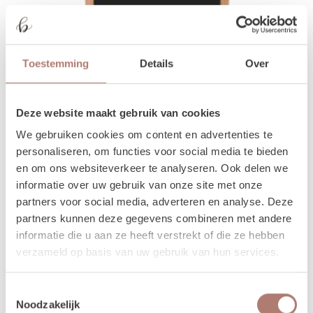
Toestemming
Details
Over
Deze website maakt gebruik van cookies
We gebruiken cookies om content en advertenties te
personaliseren, om functies voor social media te bieden
en om ons websiteverkeer te analyseren. Ook delen we
informatie over uw gebruik van onze site met onze
partners voor social media, adverteren en analyse. Deze
partners kunnen deze gegevens combineren met andere
informatie die u aan ze heeft verstrekt of die ze hebben
Krijtbord - kinderen
verzameld op basis van uw gebruik van hun services.
Maak een gezellig creatief hoekje voor de kids met dit leuke
krijtbord.
Toestemmingsselectie
15,00
/ 1 dag
Noodzakelijk