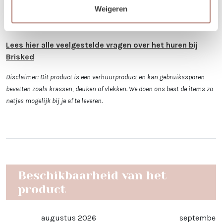
€300 krijg je korting op de transportkosten.
Weigeren
Is er iets beschadigd? Dat kan gebeuren. Helaas
moeten we deze kosten wel in rekening brengen.
Lees hier alle veelgestelde vragen over het huren bij
Brisked
Disclaimer: Dit product is een verhuurproduct en kan gebruikssporen
bevatten zoals krassen, deuken of vlekken. We doen ons best de items zo
netjes mogelijk bij je af te leveren.
Beschikbaarheid van het
product
augustus 2026
september 