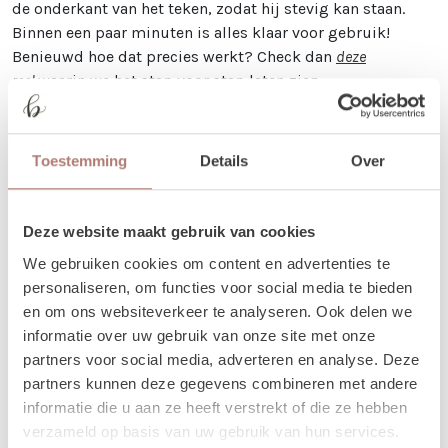
de onderkant van het teken, zodat hij stevig kan staan.
Binnen een paar minuten is alles klaar voor gebruik!
Benieuwd hoe dat precies werkt? Check dan
deze
reel
waarin we het stap voor stap laten zien.
Tip: Is de ondergrond niet helemaal vlak of staan de lichttekens
pal in de wind? Zet ze dan vast met een haring of touw.
Toestemming
Details
Over
Gebruiksmogelijkheden
De houten lichttekens zijn perfect voor:
Deze website maakt gebruik van cookies
Het combineren van namen, zoals
MR & MRS
We gebruiken cookies om content en advertenties te
Een speelse toevoeging aan woorden of zinnen
personaliseren, om functies voor social media te bieden
Extra nadruk bij een bar, photobooth of dansvloer
en om ons websiteverkeer te analyseren. Ook delen we
informatie over uw gebruik van onze site met onze
Tips
partners voor social media, adverteren en analyse. Deze
partners kunnen deze gegevens combineren met andere
Combineer lichttekens met onze houten lichtletters en
informatie die u aan ze heeft verstrekt of die ze hebben
lichtcijfers voor een speels en persoonlijk geheel. Het
&-
verzameld op basis van uw gebruik van hun services.
teken
is perfect tussen initialen, het
hartje
zorgt voor een