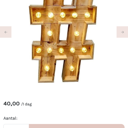
Previous
Ne
40,00
/
1 dag
Aantal: