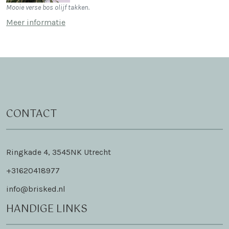
Mooie verse bos olijf takken.
Meer informatie
CONTACT
Ringkade 4, 3545NK Utrecht
+31620418977
info@brisked.nl
HANDIGE LINKS