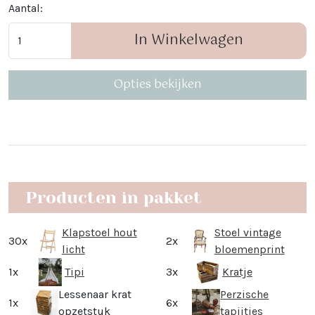
Aantal:
In Winkelwagen
Opties bekijken
Producten in pakket
Klapstoel hout
Stoel vintage
30x
2x
licht
bloemenprint
1x
Tipi
3x
Kratje
Lessenaar krat
Perzische
1x
6x
opzetstuk
tapijtjes