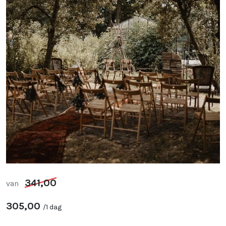
341,00
van
305,00
/
1 dag