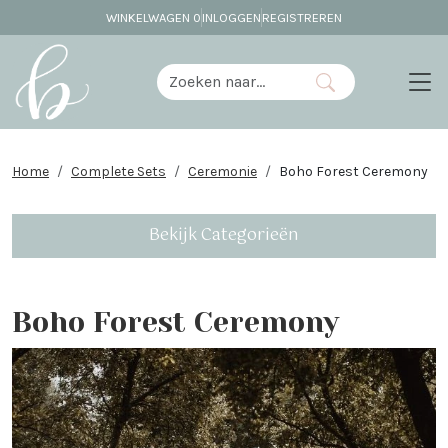
WINKELWAGEN
0
INLOGGEN
REGISTREREN
Home
Complete Sets
Ceremonie
Boho Forest Ceremony
Bekijk Categorieën
Boho Forest Ceremony