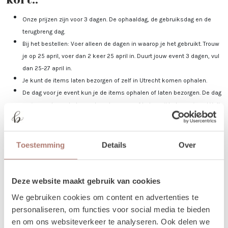
Onze prijzen zijn voor 3 dagen. De ophaaldag, de gebruiksdag en de
terugbreng dag.
Bij het bestellen: Voer alleen de dagen in waarop je het gebruikt. Trouw
je op 25 april, voer dan 2 keer 25 april in. Duurt jouw event 3 dagen, vul
dan 25-27 april in.
Je kunt de items laten bezorgen of zelf in Utrecht komen ophalen.
De dag voor je event kun je de items ophalen of laten bezorgen. De dag
na je event mag het weer terugbrengen, of halen wij het voor je op! Valt
jouw bezorgdag/terugbreng dag in het weekend? Dan plannen we
daarom heen. Bijvoorbeeld: Jullie trouwen op zaterdag. De items
worden dan op vrijdag bezorgd, en op maandag weer opgehaald. De
Toestemming
Details
Over
verhuurchauffeurs rijden niet op zaterdag of zondag en we zijn dan ook
niet in de loods aanwezig voor het ophalen of terugbrengen van de
spullen.
Deze website maakt gebruik van cookies
We gebruiken cookies om content en advertenties te
Meer lezen over hoe het in zijn werk gaat?
Dat lees je
personaliseren, om functies voor social media te bieden
hier!
en om ons websiteverkeer te analyseren. Ook delen we