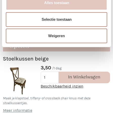
Alles toestaan
24
25
26
27
28
29
30
28
29
30
1
Nex
31
1
2
3
4
5
6
5
6
7
8
Selectie toestaan
Weigeren
Opties
Stoelkussen beige
3,50
/1 dag
In Winkelwagen
Beschikbaarheid inzien
Maak je klapstoel, tiffany- of crossback chair knus met deze
stoelkussentjes.
Meer informatie