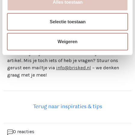
Alles toestaan
En daar heb je het: een prachtig gestylde tafel met een
boho-uitstraling en een subtiele knipoog naar kerst.
Selectie toestaan
Deze neutrale look is perfect voor wie houdt van een
rustige, elegante kerstsfeer. Laat het kerstdiner maar
beginnen! Ben je enthousiast geworden en wil je zelf
Weigeren
aan de slag met deze look? Alle producten die je nodig
hebt, kun je bij ons huren. De links vind je in dit
artikel. Mis je toch iets of heb je vragen? Stuur ons
gerust een mailtje via
info@brisked.nl
– we denken
graag met je mee!
Terug naar inspiraties & tips
0 reacties