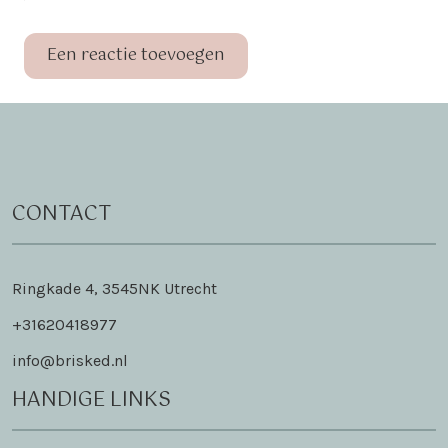
Een reactie toevoegen
CONTACT
Ringkade 4, 3545NK Utrecht
+31620418977
info@brisked.nl
HANDIGE LINKS