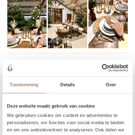
It's in the details: Bestek, Servies
en Servet
Een eenvoudig wit servies is de perfecte basis voor
Toestemming
Details
Over
deze setting. Stapel de borden op de placemats en leg
hierop een mooi gedrapeerd
servet in een zachte rood-
of terracottatint
. Deze kleur brengt een subtiele
Deze website maakt gebruik van cookies
verwijzing naar kerstrood, zonder te schreeuwerig te
We gebruiken cookies om content en advertenties te
zijn. Voor een extra feestelijke touch voeg je een
personaliseren, om functies voor social media te bieden
gouden servetring
toe, die direct een luxe gevoel geeft.
en om ons websiteverkeer te analyseren. Ook delen we